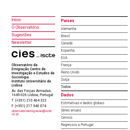
Início
Países
O Observatório
Alemanha
Sugestões
Brasil
Newsletter
Canadá
Espanha
EUA
Observatório da
França
Emigração Centro de
Reino Unido
Investigação e Estudos de
Sociologia
Suíça
Instituto Universitário de
Lisboa
Todos
Av. das Forças Armadas,
Dados
1649-026 Lisboa, Portugal
T. (+351) 210 464 322
Estimativas e dados globais
F. (+351) 217 940 074
Séries anuais
observatorioemigracao@iscte-
iul.pt
Censos
Regressos a Portugal