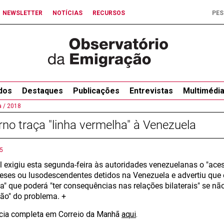
NEWSLETTER
NOTÍCIAS
RECURSOS
dos
Destaques
Publicações
Entrevistas
Multimédi
 /
2018
no traça "linha vermelha" à Venezuela
5
l exigiu esta segunda-feira às autoridades venezuelanas o "ace
eses ou lusodescendentes detidos na Venezuela e advertiu que 
a" que poderá "ter consequências nas relações bilaterais" se nã
ão" do problema. +
ícia completa em Correio da Manhã
aqui
.