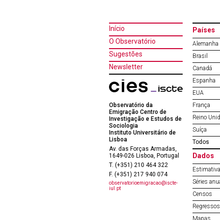
Início
Países
O Observatório
Alemanha
Sugestões
Brasil
Newsletter
Canadá
Espanha
EUA
Observatório da
França
Emigração Centro de
Reino Uni
Investigação e Estudos de
Sociologia
Suíça
Instituto Universitário de
Lisboa
Todos
Av. das Forças Armadas,
Dados
1649-026 Lisboa, Portugal
T. (+351) 210 464 322
Estimativa
F. (+351) 217 940 074
Séries anu
observatorioemigracao@iscte-
iul.pt
Censos
Regressos 
Mapas