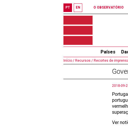
PT
EN
O OBSERVATÓRIO
Países
Da
Início /
Recursos /
Recortes de imprensa
Gover
2018-09-2
Portuga
portugu
vermelh
superaç
Ver not