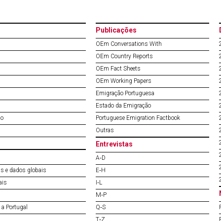
Publicações
OEm Conversations With
OEm Country Reports
OEm Fact Sheets
OEm Working Papers
Emigração Portuguesa
Estado da Emigração
do
Portuguese Emigration Factbook
Outras
Entrevistas
A‐D
s e dados globais
E‐H
ais
I‐L
M‐P
a Portugal
Q‐S
T‐Z