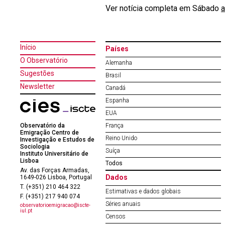
Ver notícia completa em Sábado
a
Início
Países
O Observatório
Alemanha
Sugestões
Brasil
Newsletter
Canadá
Espanha
EUA
Observatório da
França
Emigração Centro de
Reino Unido
Investigação e Estudos de
Sociologia
Suíça
Instituto Universitário de
Lisboa
Todos
Av. das Forças Armadas,
Dados
1649-026 Lisboa, Portugal
T. (+351) 210 464 322
Estimativas e dados globais
F. (+351) 217 940 074
Séries anuais
observatorioemigracao@iscte-
iul.pt
Censos