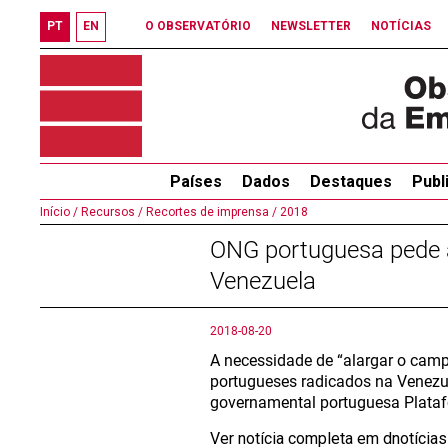
PT
EN
O OBSERVATÓRIO
NEWSLETTER
NOTÍCIAS
Países
Dados
Destaques
Publ
Início /
Recursos /
Recortes de imprensa /
2018
ONG portuguesa pede a
Venezuela
2018-08-20
A necessidade de “alargar o camp
portugueses radicados na Venezu
governamental portuguesa Plataf
Ver notícia completa em dnotícia