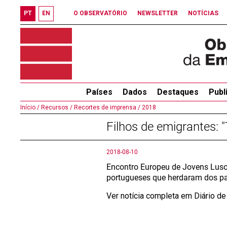
PT
EN
O OBSERVATÓRIO
NEWSLETTER
NOTÍCIAS
Países
Dados
Destaques
Publ
Início /
Recursos /
Recortes de imprensa /
2018
Filhos de emigrantes: 
2018-08-10
Encontro Europeu de Jovens Luso
portugueses que herdaram dos pai
Ver notícia completa em Diário de