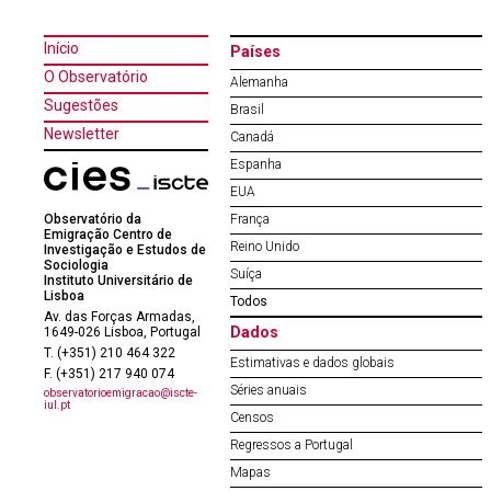
Início
Países
O Observatório
Alemanha
Sugestões
Brasil
Newsletter
Canadá
Espanha
EUA
Observatório da
França
Emigração Centro de
Reino Unido
Investigação e Estudos de
Sociologia
Suíça
Instituto Universitário de
Lisboa
Todos
Av. das Forças Armadas,
Dados
1649-026 Lisboa, Portugal
T. (+351) 210 464 322
Estimativas e dados globais
F. (+351) 217 940 074
Séries anuais
observatorioemigracao@iscte-
iul.pt
Censos
Regressos a Portugal
Mapas