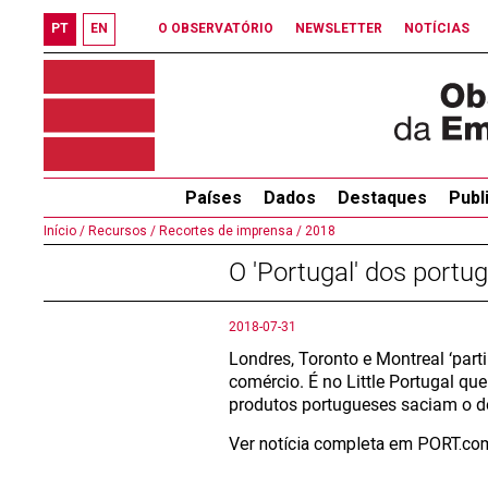
PT
EN
O OBSERVATÓRIO
NEWSLETTER
NOTÍCIAS
Países
Dados
Destaques
Publ
Início /
Recursos /
Recortes de imprensa /
2018
O 'Portugal' dos portu
2018-07-31
Londres, Toronto e Montreal ‘pa
comércio. É no Little Portugal q
produtos portugueses saciam o de
Ver notícia completa em PORT.c