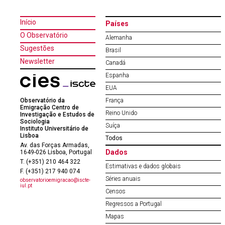
Início
Países
O Observatório
Alemanha
Sugestões
Brasil
Newsletter
Canadá
Espanha
EUA
Observatório da
França
Emigração Centro de
Reino Unido
Investigação e Estudos de
Sociologia
Suíça
Instituto Universitário de
Lisboa
Todos
Av. das Forças Armadas,
Dados
1649-026 Lisboa, Portugal
T. (+351) 210 464 322
Estimativas e dados globais
F. (+351) 217 940 074
Séries anuais
observatorioemigracao@iscte-
iul.pt
Censos
Regressos a Portugal
Mapas