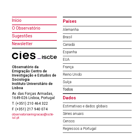
Início
Países
O Observatório
Alemanha
Sugestões
Brasil
Newsletter
Canadá
Espanha
EUA
Observatório da
França
Emigração Centro de
Reino Unido
Investigação e Estudos de
Sociologia
Suíça
Instituto Universitário de
Lisboa
Todos
Av. das Forças Armadas,
Dados
1649-026 Lisboa, Portugal
T. (+351) 210 464 322
Estimativas e dados globais
F. (+351) 217 940 074
Séries anuais
observatorioemigracao@iscte-
iul.pt
Censos
Regressos a Portugal