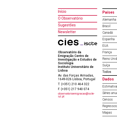
Início
Países
O Observatório
Alemanha
Sugestões
Brasil
Newsletter
Canadá
Espanha
EUA
Observatório da
França
Emigração Centro de
Reino Uni
Investigação e Estudos de
Sociologia
Suíça
Instituto Universitário de
Lisboa
Todos
Av. das Forças Armadas,
Dados
1649-026 Lisboa, Portugal
T. (+351) 210 464 322
Estimativa
F. (+351) 217 940 074
Séries anu
observatorioemigracao@iscte-
iul.pt
Censos
Regressos 
Mapas