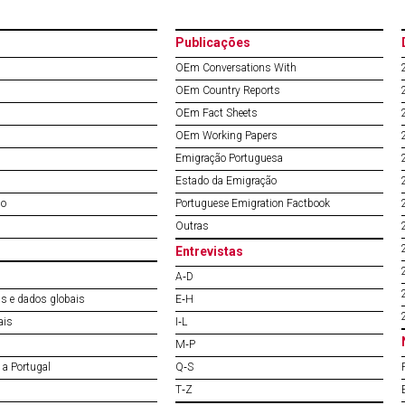
Publicações
OEm Conversations With
OEm Country Reports
OEm Fact Sheets
OEm Working Papers
Emigração Portuguesa
Estado da Emigração
do
Portuguese Emigration Factbook
Outras
Entrevistas
A‐D
s e dados globais
E‐H
ais
I‐L
M‐P
a Portugal
Q‐S
T‐Z