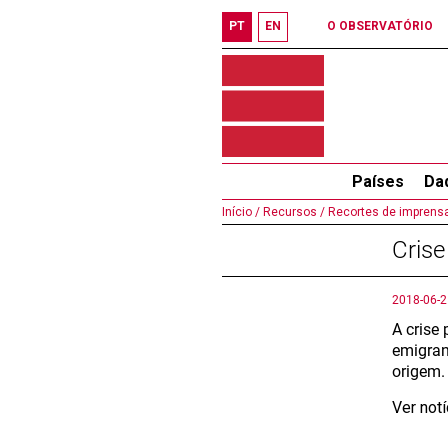
PT
EN
O OBSERVATÓRIO
Países
Da
Início /
Recursos /
Recortes de imprensa
Crise
2018-06-2
A crise
emigran
origem.
Ver not