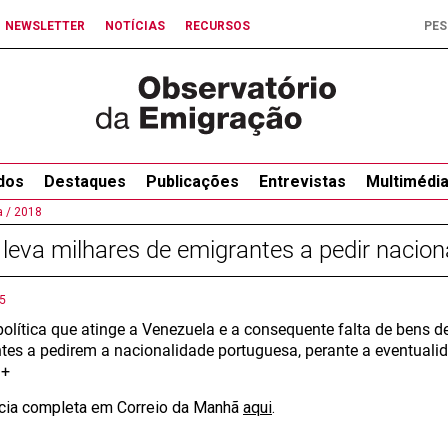
NEWSLETTER
NOTÍCIAS
RECURSOS
dos
Destaques
Publicações
Entrevistas
Multimédi
 /
2018
 leva milhares de emigrantes a pedir nacio
5
 política que atinge a Venezuela e a consequente falta de bens 
tes a pedirem a nacionalidade portuguesa, perante a eventuali
 +
ícia completa em Correio da Manhã
aqui
.