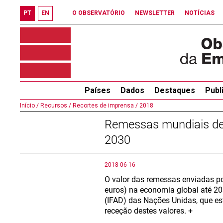
PT
EN
O OBSERVATÓRIO
NEWSLETTER
NOTÍCIAS
Países
Dados
Destaques
Publ
Início /
Recursos /
Recortes de imprensa /
2018
Remessas mundiais de 
2030
2018-06-16
O valor das remessas enviadas por
euros) na economia global até 20
(IFAD) das Nações Unidas, que e
receção destes valores. +