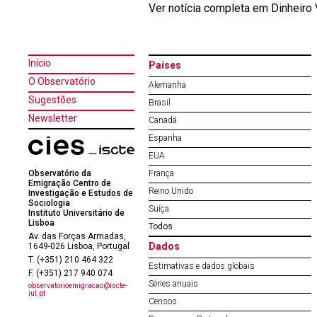
Ver notícia completa em Dinheiro
Início
Países
O Observatório
Alemanha
Sugestões
Brasil
Newsletter
Canadá
Espanha
EUA
Observatório da
França
Emigração Centro de
Reino Unido
Investigação e Estudos de
Sociologia
Suíça
Instituto Universitário de
Lisboa
Todos
Av. das Forças Armadas,
Dados
1649-026 Lisboa, Portugal
T. (+351) 210 464 322
Estimativas e dados globais
F. (+351) 217 940 074
Séries anuais
observatorioemigracao@iscte-
iul.pt
Censos