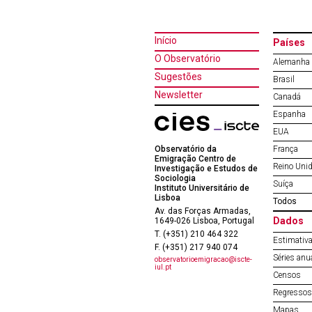
Início
Países
O Observatório
Alemanha
Sugestões
Brasil
Newsletter
Canadá
Espanha
EUA
Observatório da
França
Emigração Centro de
Reino Uni
Investigação e Estudos de
Sociologia
Suíça
Instituto Universitário de
Lisboa
Todos
Av. das Forças Armadas,
Dados
1649-026 Lisboa, Portugal
T. (+351) 210 464 322
Estimativa
F. (+351) 217 940 074
Séries anu
observatorioemigracao@iscte-
iul.pt
Censos
Regressos 
Mapas