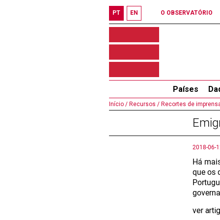
PT
EN
O OBSERVATÓRIO
Países
Da
Início /
Recursos /
Recortes de imprensa
Emig
2018-06-1
Há mais
que os 
Portugu
governa
ver art