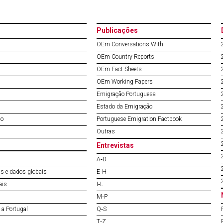
Publicações
OEm Conversations With
OEm Country Reports
OEm Fact Sheets
OEm Working Papers
Emigração Portuguesa
Estado da Emigração
do
Portuguese Emigration Factbook
Outras
Entrevistas
A‐D
s e dados globais
E‐H
ais
I‐L
M‐P
a Portugal
Q‐S
T‐Z