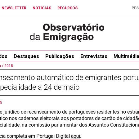
NEWSLETTER
NOTÍCIAS
RECURSOS
dos
Destaques
Publicações
Entrevistas
Multimédi
 /
2018
nseamento automático de emigrantes port
pecialidade a 24 de maio
5
e jurídico de recenseamento de portugueses residentes no estra
ico nos cadernos eleitorais aos portadores de cartão de cidadã
cialidade, na comissão parlamentar dos Assuntos Constituciona
ícia completa em Portugal Digital
aqui
.