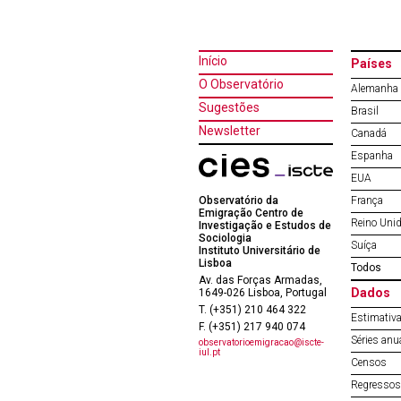
Início
Países
O Observatório
Alemanha
Sugestões
Brasil
Newsletter
Canadá
Espanha
EUA
Observatório da
França
Emigração Centro de
Reino Uni
Investigação e Estudos de
Sociologia
Suíça
Instituto Universitário de
Lisboa
Todos
Av. das Forças Armadas,
Dados
1649-026 Lisboa, Portugal
T. (+351) 210 464 322
Estimativa
F. (+351) 217 940 074
Séries anu
observatorioemigracao@iscte-
iul.pt
Censos
Regressos 