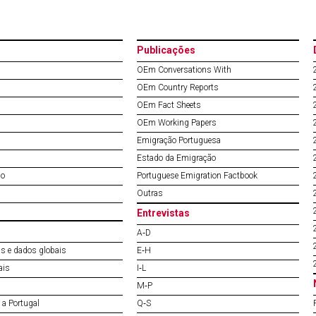
Publicações
OEm Conversations With
OEm Country Reports
OEm Fact Sheets
OEm Working Papers
Emigração Portuguesa
Estado da Emigração
do
Portuguese Emigration Factbook
Outras
Entrevistas
A‐D
s e dados globais
E‐H
ais
I‐L
M‐P
a Portugal
Q‐S