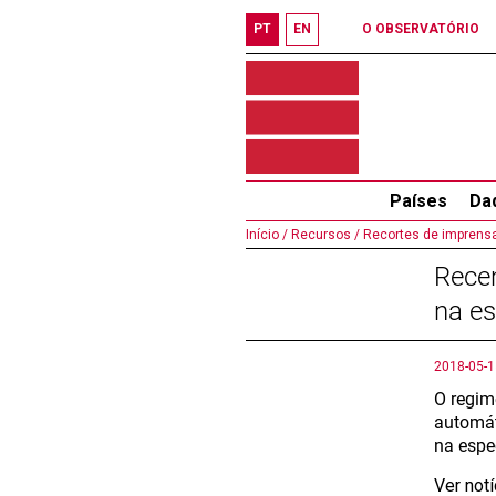
PT
EN
O OBSERVATÓRIO
Países
Da
Início /
Recursos /
Recortes de imprensa
Rece
na es
2018-05-1
O regim
automát
na espe
Ver not