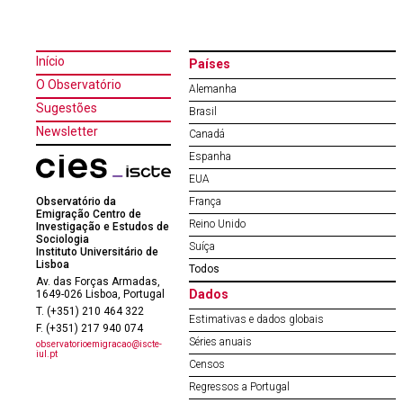
Início
Países
O Observatório
Alemanha
Sugestões
Brasil
Newsletter
Canadá
Espanha
EUA
Observatório da
França
Emigração Centro de
Reino Unido
Investigação e Estudos de
Sociologia
Suíça
Instituto Universitário de
Lisboa
Todos
Av. das Forças Armadas,
Dados
1649-026 Lisboa, Portugal
T. (+351) 210 464 322
Estimativas e dados globais
F. (+351) 217 940 074
Séries anuais
observatorioemigracao@iscte-
iul.pt
Censos
Regressos a Portugal