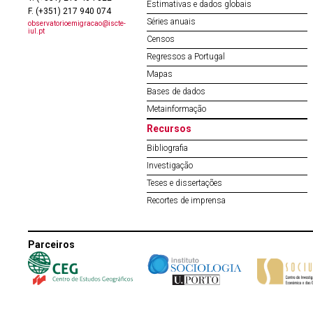
Estimativas e dados globais
F. (+351) 217 940 074
Séries anuais
observatorioemigracao@iscte-
iul.pt
Censos
Regressos a Portugal
Mapas
Bases de dados
Metainformação
Recursos
Bibliografia
Investigação
Teses e dissertações
Recortes de imprensa
Parceiros