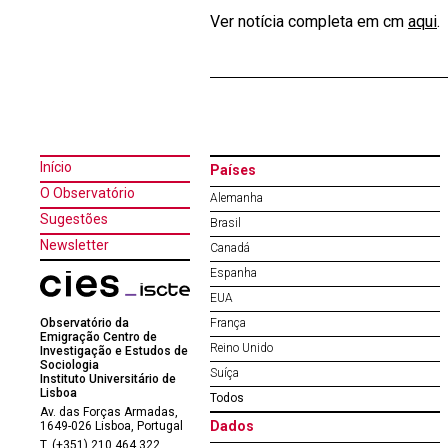
Ver notícia completa em cm
aqui
.
Início
Países
O Observatório
Alemanha
Sugestões
Brasil
Newsletter
Canadá
Espanha
EUA
Observatório da
França
Emigração Centro de
Reino Unido
Investigação e Estudos de
Sociologia
Suíça
Instituto Universitário de
Lisboa
Todos
Av. das Forças Armadas,
Dados
1649-026 Lisboa, Portugal
T. (+351) 210 464 322