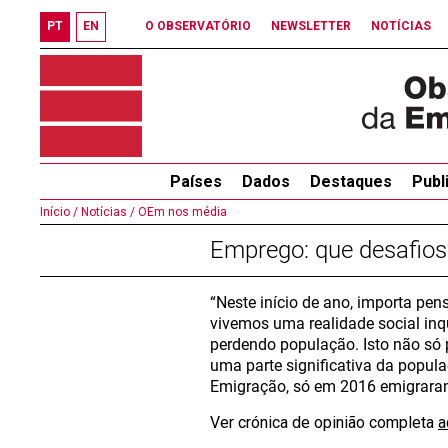
PT
EN
O OBSERVATÓRIO
NEWSLETTER
NOTÍCIAS
Países
Dados
Destaques
Publ
Início /
Notícias /
OEm nos média
Emprego: que desafios
“Neste início de ano, importa pen
vivemos uma realidade social inq
perdendo população. Isto não só
uma parte significativa da popul
Emigração, só em 2016 emigraram
Ver crónica de opinião completa
a