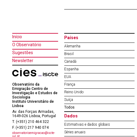
Início
Países
O Observatório
Alemanha
Sugestões
Brasil
Newsletter
Canadá
Espanha
EUA
Observatório da
França
Emigração Centro de
Reino Unido
Investigação e Estudos de
Sociologia
Suíça
Instituto Universitário de
Lisboa
Todos
Av. das Forças Armadas,
Dados
1649-026 Lisboa, Portugal
T. (+351) 210 464 322
Estimativas e dados globais
F. (+351) 217 940 074
Séries anuais
observatorioemigracao@iscte-
iul.pt