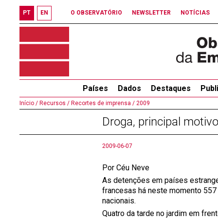
PT
EN
O OBSERVATÓRIO
NEWSLETTER
NOTÍCIAS
Países
Dados
Destaques
Publ
Início /
Recursos /
Recortes de imprensa /
2009
Droga, principal motiv
2009-06-07
Por Céu Neve
As detenções em países estrange
francesas há neste momento 557 p
nacionais.
Quatro da tarde no jardim em fren