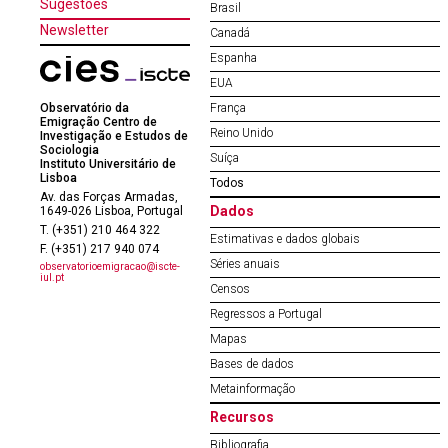
Sugestões
Brasil
Newsletter
Canadá
Espanha
EUA
Observatório da
França
Emigração Centro de
Reino Unido
Investigação e Estudos de
Sociologia
Suíça
Instituto Universitário de
Lisboa
Todos
Av. das Forças Armadas,
Dados
1649-026 Lisboa, Portugal
T. (+351) 210 464 322
Estimativas e dados globais
F. (+351) 217 940 074
Séries anuais
observatorioemigracao@iscte-
iul.pt
Censos
Regressos a Portugal
Mapas
Bases de dados
Metainformação
Recursos
Bibliografia