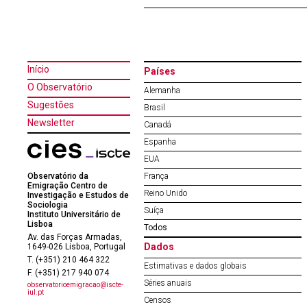
Início
Países
O Observatório
Alemanha
Sugestões
Brasil
Newsletter
Canadá
Espanha
EUA
Observatório da
França
Emigração Centro de
Reino Unido
Investigação e Estudos de
Sociologia
Suíça
Instituto Universitário de
Lisboa
Todos
Av. das Forças Armadas,
Dados
1649-026 Lisboa, Portugal
T. (+351) 210 464 322
Estimativas e dados globais
F. (+351) 217 940 074
Séries anuais
observatorioemigracao@iscte-
iul.pt
Censos