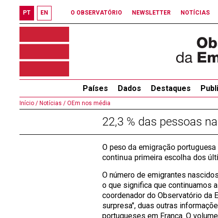
PT
EN
O OBSERVATÓRIO
NEWSLETTER
NOTÍCIAS
Países
Dados
Destaques
Publ
Início /
Notícias /
OEm nos média
22,3 % das pessoas na
O peso da emigração portuguesa 
continua primeira escolha dos úl
O número de emigrantes nascidos
o que significa que continuamos 
coordenador do Observatório da 
surpresa", duas outras informaçõ
portugueses em França. O volume 