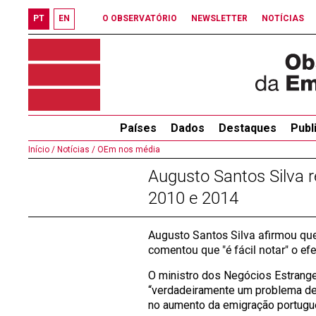
PT
EN
O OBSERVATÓRIO
NEWSLETTER
NOTÍCIAS
Países
Dados
Destaques
Publ
Início /
Notícias /
OEm nos média
Augusto Santos Silva r
2010 e 2014
Augusto Santos Silva afirmou qu
comentou que "é fácil notar" o e
O ministro dos Negócios Estrangei
“verdadeiramente um problema dem
no aumento da emigração portugue