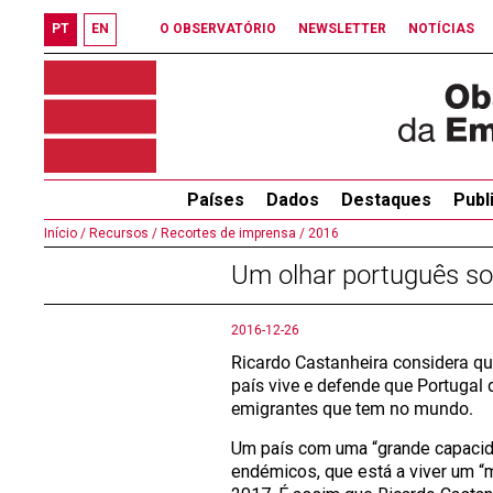
PT
EN
O OBSERVATÓRIO
NEWSLETTER
NOTÍCIAS
Países
Dados
Destaques
Publ
Início /
Recursos /
Recortes de imprensa /
2016
Um olhar português sob
2016-12-26
Ricardo Castanheira considera qu
país vive e defende que Portugal 
emigrantes que tem no mundo.
Um país com uma “grande capacid
endémicos, que está a viver um “