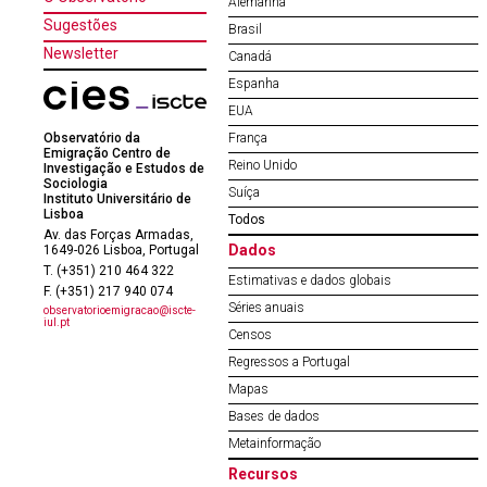
Alemanha
Sugestões
Brasil
Newsletter
Canadá
Espanha
EUA
Observatório da
França
Emigração Centro de
Reino Unido
Investigação e Estudos de
Sociologia
Suíça
Instituto Universitário de
Lisboa
Todos
Av. das Forças Armadas,
Dados
1649-026 Lisboa, Portugal
T. (+351) 210 464 322
Estimativas e dados globais
F. (+351) 217 940 074
Séries anuais
observatorioemigracao@iscte-
iul.pt
Censos
Regressos a Portugal
Mapas
Bases de dados
Metainformação
Recursos