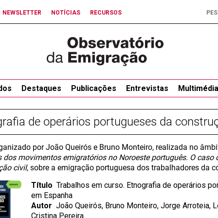
NEWSLETTER
NOTÍCIAS
RECURSOS
dos
Destaques
Publicações
Entrevistas
Multimédi
rafia de operários portugueses da constru
rganizado por João Queirós e Bruno Monteiro, realizada no âmbi
s dos movimentos emigratórios no Noroeste português. O caso 
ão civil
, sobre a emigração portuguesa dos trabalhadores da c
Título
Trabalhos em curso. Etnografia de operários po
em Espanha
Autor
João Queirós, Bruno Monteiro, Jorge Arroteia, 
Cristina Pereira