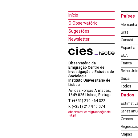
Início
Países
O Observatório
Alemanha
Sugestões
Brasil
Newsletter
Canadá
Espanha
EUA
Observatório da
França
Emigração Centro de
Reino Uni
Investigação e Estudos de
Sociologia
Suíça
Instituto Universitário de
Lisboa
Todos
Av. das Forças Armadas,
Dados
1649-026 Lisboa, Portugal
T. (+351) 210 464 322
Estimativa
F. (+351) 217 940 074
Séries anu
observatorioemigracao@iscte-
iul.pt
Censos
Regressos 
Mapas