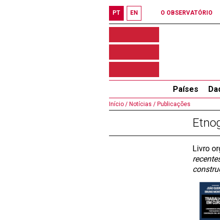
PT
EN
O OBSERVATÓRIO
Países
Da
Início /
Notícias /
Publicações
Etnog
Livro o
recente
construç