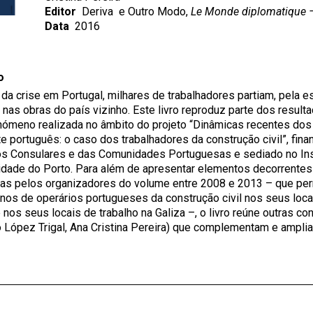
Editor
Deriva
e Outro Modo,
Le Monde diplomatique 
Data
2016
o
 da crise em Portugal, milhares de trabalhadores partiam, pela e
o nas obras do país vizinho. Este livro reproduz parte dos resul
nómeno realizada no âmbito do projeto “Dinâmicas recentes do
e português: o caso dos trabalhadores da construção civil”, fina
s Consulares e das Comunidades Portuguesas e sediado no Inst
idade do Porto. Para além de apresentar elementos decorrentes
das pelos organizadores do volume entre 2008 e 2013 – que pe
anos de operários portugueses da construção civil nos seus loca
nos seus locais de trabalho na Galiza –, o livro reúne outras con
 López Trigal, Ana Cristina Pereira) que complementam e amplia