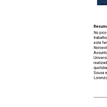
Resum
No pico
trabalh
este fe
Noroest
Assunto
Univers
realiza
quotidi
Sousa e 
Lorenzo