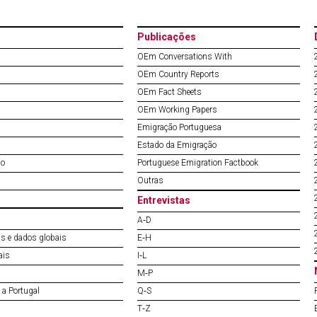
Publicações
OEm Conversations With
OEm Country Reports
OEm Fact Sheets
OEm Working Papers
Emigração Portuguesa
Estado da Emigração
do
Portuguese Emigration Factbook
Outras
Entrevistas
A‐D
s e dados globais
E‐H
ais
I‐L
M‐P
a Portugal
Q‐S
T‐Z