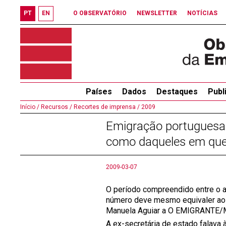
PT
EN
O OBSERVATÓRIO
NEWSLETTER
NOTÍCIAS
Países
Dados
Destaques
Publ
Início /
Recursos /
Recortes de imprensa /
2009
Emigração portuguesa: 
como daqueles em que 
2009-03-07
O período compreendido entre o 
número deve mesmo equivaler ao 
Manuela Aguiar a O EMIGRANT
A ex-secretária de estado falava