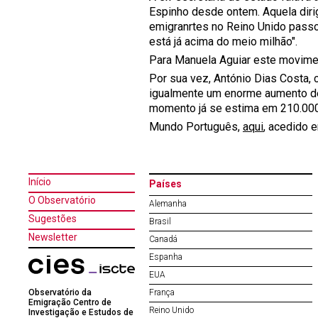
Espinho desde ontem. Aquela dirig
emigranrtes no Reino Unido passo
está já acima do meio milhão".
Para Manuela Aguiar este movimen
Por sua vez, António Dias Costa,
igualmente um enorme aumento de
momento já se estima em 210.000
Mundo Português,
aqui
, acedido 
Início
Países
O Observatório
Alemanha
Sugestões
Brasil
Newsletter
Canadá
Espanha
EUA
Observatório da
França
Emigração Centro de
Reino Unido
Investigação e Estudos de