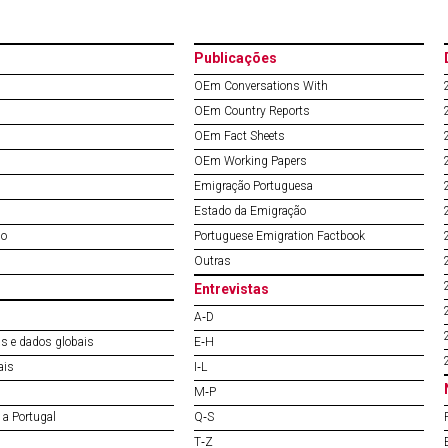
Publicações
OEm Conversations With
OEm Country Reports
OEm Fact Sheets
OEm Working Papers
Emigração Portuguesa
Estado da Emigração
do
Portuguese Emigration Factbook
Outras
Entrevistas
A‐D
s e dados globais
E‐H
ais
I‐L
M‐P
a Portugal
Q‐S
T‐Z