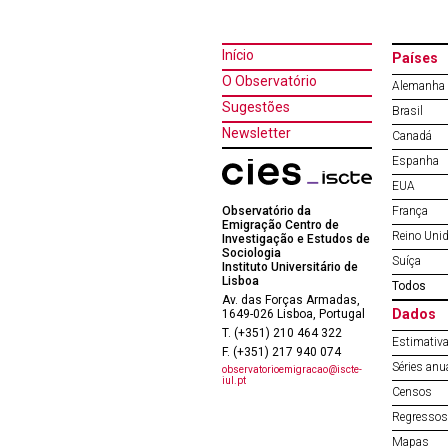
Início
Países
O Observatório
Alemanha
Sugestões
Brasil
Newsletter
Canadá
Espanha
EUA
Observatório da
França
Emigração Centro de
Reino Uni
Investigação e Estudos de
Sociologia
Suíça
Instituto Universitário de
Lisboa
Todos
Av. das Forças Armadas,
Dados
1649-026 Lisboa, Portugal
T. (+351) 210 464 322
Estimativa
F. (+351) 217 940 074
Séries anu
observatorioemigracao@iscte-
iul.pt
Censos
Regressos 
Mapas