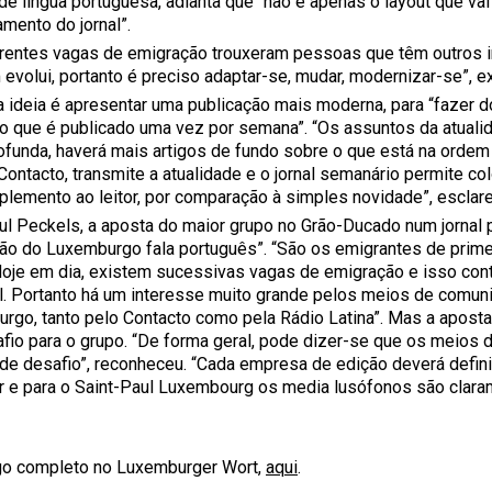
l de língua portuguesa, adianta que “não é apenas o layout que v
mento do jornal”.
erentes vagas de emigração trouxeram pessoas que têm outros i
evolui, portanto é preciso adaptar-se, mudar, modernizar-se”, e
a ideia é apresentar uma publicação mais moderna, para “fazer 
io que é publicado uma vez por semana”. “Os assuntos da atuali
ofunda, haverá mais artigos de fundo sobre o que está na ordem d
Contacto, transmite a atualidade e o jornal semanário permite co
lemento ao leitor, por comparação à simples novidade”, esclar
ul Peckels, a aposta do maior grupo no Grão-Ducado num jornal p
ão do Luxemburgo fala português”. “São os emigrantes de primei
Hoje em dia, existem sucessivas vagas de emigração e isso con
l. Portanto há um interesse muito grande pelos meios de comun
rgo, tanto pelo Contacto como pela Rádio Latina”. Mas a aposta n
fio para o grupo. “De forma geral, pode dizer-se que os meios 
de desafio”, reconheceu. “Cada empresa de edição deverá defini
ar e para o Saint-Paul Luxembourg os media lusófonos são clara
igo completo no Luxemburger Wort,
aqui
.