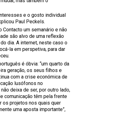
ai mudar, mas também o
nteresses e o gosto individual
xplicou Paul Peckels.
do Contacto um semanário e não
dade são alvo de uma reflexão
o dia. A internet, neste caso o
locá-la em perspetiva, para dar
eceu.
ortuguês é óbvia: “um quarto da
ra geração, os seus filhos e
tinua com a crise económica de
icação lusófonos no
ão deixa de ser, por outro lado,
de comunicação têm pela frente
r os projetos nos quais quer
mente uma aposta importante”,