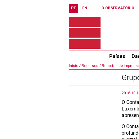
PT
EN
O OBSERVATÓRIO
Países
Da
Início /
Recursos /
Recortes de imprensa
Grupo
2016-10-1
O Conta
Luxembu
apresen
O Conta
profund