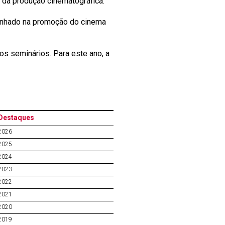
s da produção cinematográfica.
penhado na promoção do cinema
s seminários. Para este ano, a
Destaques
2026
2025
2024
2023
2022
2021
2020
2019