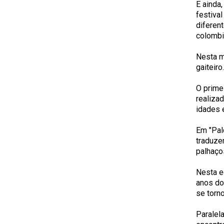
E ainda
festiva
diferent
colombi
Nesta m
gaiteiro
O prime
realiza
idades 
Em "Pal
traduze
palhaços
Nesta e
anos do
se torn
Paralel