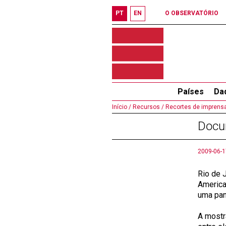
PT
EN
O OBSERVATÓRIO
Países
Da
Início /
Recursos /
Recortes de imprensa
Docum
2009-06-1
Rio de 
America
uma pan
A mostr