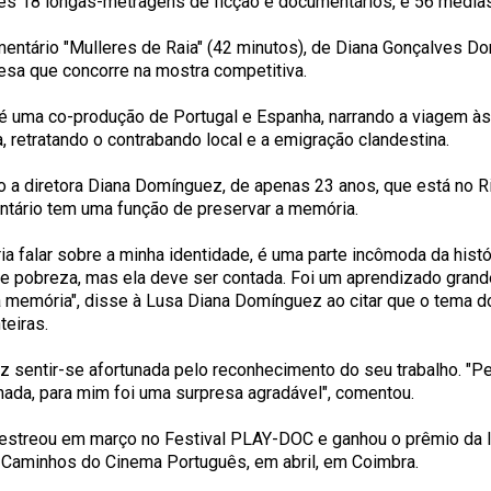
les 18 longas-metragens de ficção e documentários, e 56 média
entário "Mulleres de Raia" (42 minutos), de Diana Gonçalves D
esa que concorre na mostra competitiva.
 é uma co-produção de Portugal e Espanha, narrando a viagem às 
a, retratando o contrabando local e a emigração clandestina.
 a diretora Diana Domínguez, de apenas 23 anos, que está no Rio
tário tem uma função de preservar a memória.
ria falar sobre a minha identidade, é uma parte incômoda da hist
 e pobreza, mas ela deve ser contada. Foi um aprendizado grande
a memória", disse à Lusa Diana Domínguez ao citar que o tema d
teiras.
iz sentir-se afortunada pelo reconhecimento do seu trabalho. "Pe
nada, para mim foi uma surpresa agradável", comentou.
 estreou em março no Festival PLAY-DOC e ganhou o prêmio da 
l Caminhos do Cinema Português, em abril, em Coimbra.