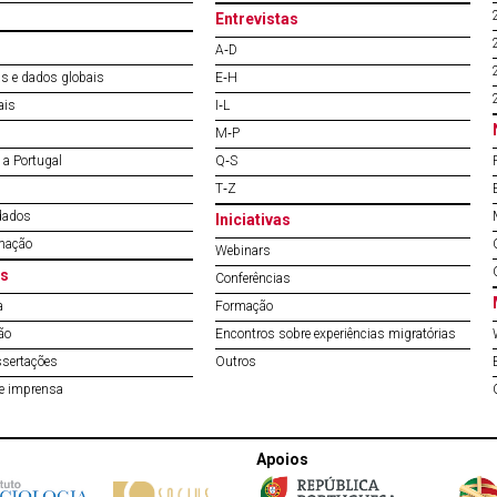
Entrevistas
A‐D
s e dados globais
E‐H
ais
I‐L
M‐P
a Portugal
Q‐S
T‐Z
dados
Iniciativas
mação
Webinars
s
Conferências
a
Formação
ão
Encontros sobre experiências migratórias
ssertações
Outros
de imprensa
Apoios