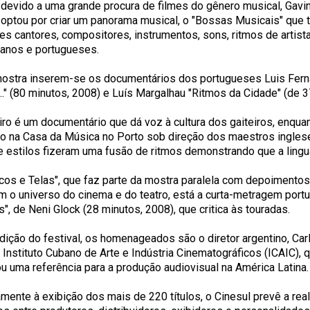
, devido a uma grande procura de filmes do gênero musical, Gavi
l optou por criar um panorama musical, o "Bossas Musicais" que 
es cantores, compositores, instrumentos, sons, ritmos de artista
anos e portugueses.
ostra inserem-se os documentários dos portugueses Luis Ferna
..." (80 minutos, 2008) e Luís Margalhau "Ritmos da Cidade" (de 
iro é um documentário que dá voz à cultura dos gaiteiros, enqua
do na Casa da Música no Porto sob direção dos maestros ingles
e estilos fizeram uma fusão de ritmos demonstrando que a lingu
cos e Telas", que faz parte da mostra paralela com depoimentos
m o universo do cinema e do teatro, está a curta-metragem port
", de Neni Glock (28 minutos, 2008), que critica às touradas.
dição do festival, os homenageados são o diretor argentino, Car
 Instituto Cubano de Arte e Indústria Cinematográficos (ICAIC),
ou uma referência para a produção audiovisual na América Latina.
amente à exibição dos mais de 220 títulos, o Cinesul prevê a rea