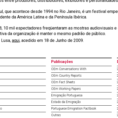
os entre produtores, distribuidores, exibidores e personalidade
ul, que acontece desde 1994 no Rio Janeiro, é um festival em
dente da América Latina e da Península Ibérica.
, 10 mil espectadores freqüentaram as mostras audiovisuais e o
tiva da organização é manter o mesmo padrão de público.
 Lusa,
aqui,
acedido em 18 de Junho de 2009.
Publicações
OEm Conversations With
OEm Country Reports
OEm Fact Sheets
OEm Working Papers
Emigração Portuguesa
Estado da Emigração
do
Portuguese Emigration Factbook
Outras