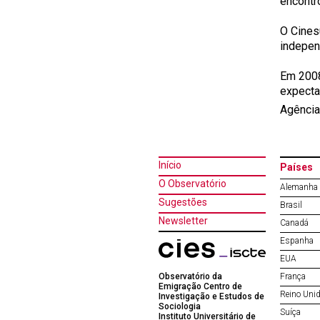
encontr
O Cines
indepen
Em 2008
expecta
Agência
Início
Países
O Observatório
Alemanha
Sugestões
Brasil
Newsletter
Canadá
Espanha
EUA
Observatório da
França
Emigração Centro de
Reino Uni
Investigação e Estudos de
Sociologia
Suíça
Instituto Universitário de