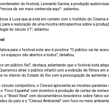
coordenador do festival, Leonardo Gavina, a produção audiovisu
"Precisa de ser mais conhecida aqui"- salientou.
disse à Lusa que já está em contato com o Instituto do Cinema e
l, para a realização de uma mostra retrospectiva sobre a produçã
tugal do século 21", adiantou.
val
ativa para o festival este ano é positiva: "O público vai ter ac
e os espaços são abertos a todos", detalhou.
os um público fiel", destaca, adiantando que o festival está adq
"Queremos atrair o público infantil com a exibição de filmes em
be no interior do Estado do Rio com a preocupação de aumentar o
 circuito competitivo, o Cinesul apresenta as mostras paralela
 o "Foco Espanha" com incentivo à produção de curtas de nomes
o, o "Brasil Real" com documentários brasileiros sobre fatos cu
ades do país e o "Cinesul Ambiental" com foco no meio ambiente