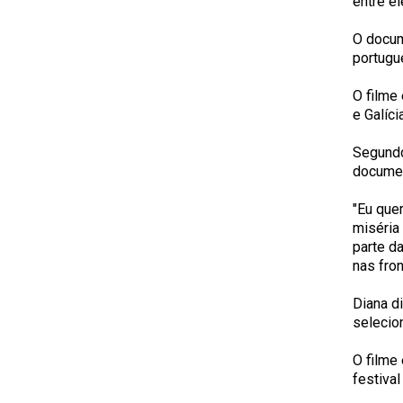
entre e
O docum
portugu
O filme
e Galíci
Segundo
documen
"Eu que
miséria
parte d
nas fron
Diana d
selecio
O filme
festiva