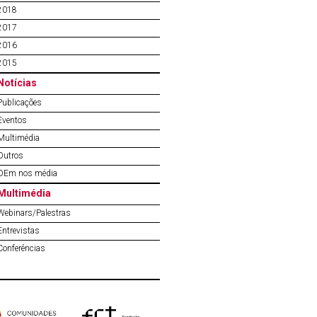
2018
2017
2016
2015
Notícias
Publicações
Eventos
Multimédia
Outros
OEm nos média
Multimédia
Webinars/Palestras
Entrevistas
Conferências