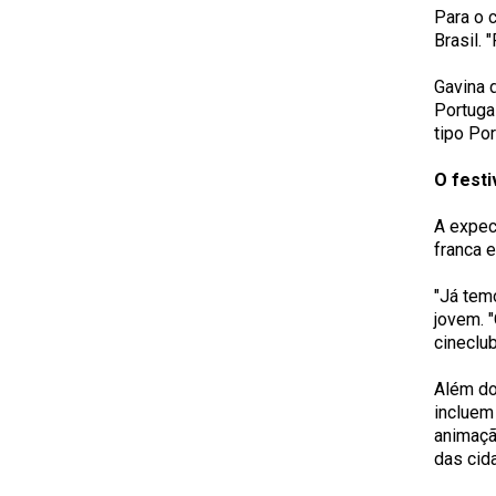
Para o 
Brasil. 
Gavina 
Portuga
tipo Por
O festi
A expect
franca 
"Já tem
jovem. 
cineclu
Além do
incluem
animaçã
das cid