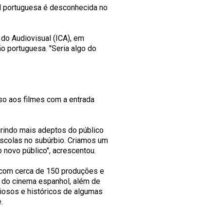
al portuguesa é desconhecida no
 do Audiovisual (ICA), em
o portuguesa. "Seria algo do
esso aos filmes com a entrada
uirindo mais adeptos do público
 escolas no subúrbio. Criamos um
 novo público", acrescentou.
s com cerca de 150 produções e
 do cinema espanhol, além de
riosos e históricos de algumas
.