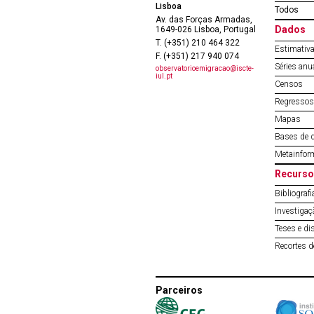
Lisboa
Todos
Av. das Forças Armadas,
Dados
1649-026 Lisboa, Portugal
T. (+351) 210 464 322
Estimativa
F. (+351) 217 940 074
Séries anu
observatorioemigracao@iscte-
iul.pt
Censos
Regressos 
Mapas
Bases de 
Metainfor
Recurso
Bibliografi
Investigaç
Teses e di
Recortes 
Parceiros