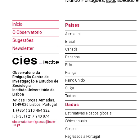
Mundo Português,
aqui
, acedido 
Início
Países
O Observatório
Alemanha
Sugestões
Brasil
Newsletter
Canadá
Espanha
EUA
Observatório da
França
Emigração Centro de
Reino Unido
Investigação e Estudos de
Sociologia
Suíça
Instituto Universitário de
Lisboa
Todos
Av. das Forças Armadas,
Dados
1649-026 Lisboa, Portugal
T. (+351) 210 464 322
Estimativas e dados globais
F. (+351) 217 940 074
Séries anuais
observatorioemigracao@iscte-
iul.pt
Censos
Regressos a Portugal