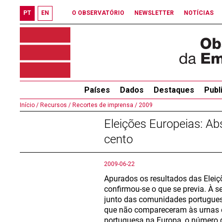
PT
EN
O OBSERVATÓRIO
NEWSLETTER
NOTÍCIAS
Países
Dados
Destaques
Publ
Início /
Recursos /
Recortes de imprensa /
2009
Eleições Europeias: A
cento
2009-06-22
Apurados os resultados das Eleiç
confirmou-se o que se previa. À s
junto das comunidades portuguesa
que não compareceram às urnas e
portuguesa na Europa, o número 