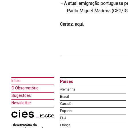
- A atual emigração portuguesa pa
Paulo Miguel Madeira (CEG/IG
​C​artaz,
aqui
.
Início
Países
O Observatório
Alemanha
Sugestões
Brasil
Newsletter
Canadá
Espanha
EUA
Observatório da
França