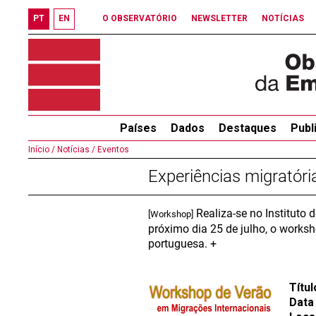
PT
EN
O OBSERVATÓRIO
NEWSLETTER
NOTÍCIAS
Países
Dados
Destaques
Publ
Início /
Notícias /
Eventos
Experiências migratória
Realiza-se no Instituto 
[Workshop]
próximo dia 25 de julho, o works
portuguesa. +
Títul
Data