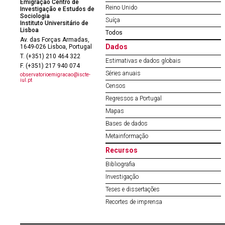
Emigração Centro de
Reino Unido
Investigação e Estudos de
Sociologia
Suíça
Instituto Universitário de
Lisboa
Todos
Av. das Forças Armadas,
Dados
1649-026 Lisboa, Portugal
T. (+351) 210 464 322
Estimativas e dados globais
F. (+351) 217 940 074
Séries anuais
observatorioemigracao@iscte-
iul.pt
Censos
Regressos a Portugal
Mapas
Bases de dados
Metainformação
Recursos
Bibliografia
Investigação
Teses e dissertações
Recortes de imprensa