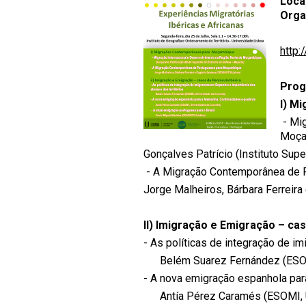
Loca
Orga
http:
Pro
I) M
- Mig
Moça
Gonçalves Patrício (Instituto Su
- A Migração Contemporânea de
Jorge Malheiros, Bárbara Ferreir
II) Imigração e Emigração – cas
- As políticas de integração de im
Belém Suarez Fernández (ESOMI
- A nova emigração espanhola par
Antía Pérez Caramés (ESOMI, U