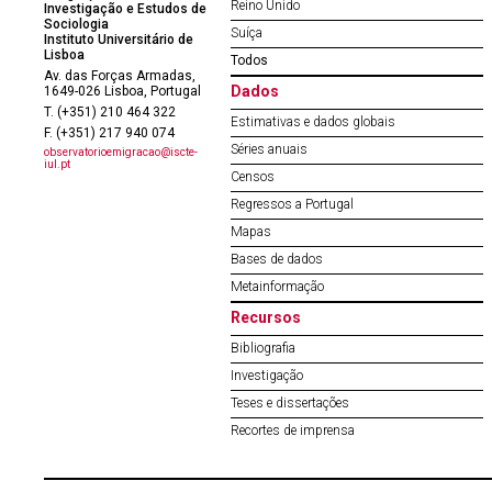
Reino Unido
Investigação e Estudos de
Sociologia
Suíça
Instituto Universitário de
Lisboa
Todos
Av. das Forças Armadas,
Dados
1649-026 Lisboa, Portugal
T. (+351) 210 464 322
Estimativas e dados globais
F. (+351) 217 940 074
Séries anuais
observatorioemigracao@iscte-
iul.pt
Censos
Regressos a Portugal
Mapas
Bases de dados
Metainformação
Recursos
Bibliografia
Investigação
Teses e dissertações
Recortes de imprensa