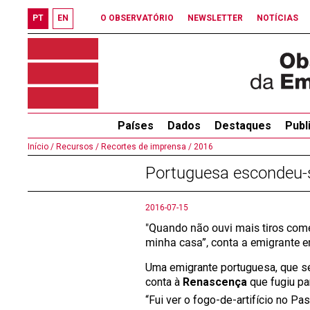
PT
EN
O OBSERVATÓRIO
NEWSLETTER
NOTÍCIAS
Países
Dados
Destaques
Publ
Início /
Recursos /
Recortes de imprensa /
2016
Portuguesa escondeu-s
2016-07-15
"Quando não ouvi mais tiros comec
minha casa”, conta a emigrante 
Uma emigrante portuguesa, que se 
conta à
Renascença
que fugiu pa
“Fui ver o fogo-de-artifício no P