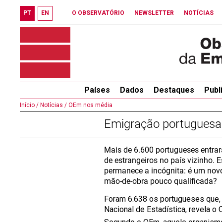
PT
EN
O OBSERVATÓRIO
NEWSLETTER
NOTÍCIAS
Países
Dados
Destaques
Publ
Início /
Notícias /
OEm nos média
Emigração portuguesa 
Mais de 6.600 portugueses entra
de estrangeiros no país vizinho.
permanece a incógnita: é um novo
mão-de-obra pouco qualificada?
Foram 6.638 os portugueses que,
Nacional de Estadística, revela o