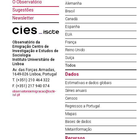
O Observatório
Alemanha
Sugestões
Brasil
Newsletter
Canadá
Espanha
EUA
Observatório da
França
Emigração Centro de
Reino Unido
Investigação e Estudos de
Sociologia
Suíça
Instituto Universitário de
Lisboa
Todos
Av. das Forças Armadas,
Dados
1649-026 Lisboa, Portugal
T. (+351) 210 464 322
Estimativas e dados globais
F. (+351) 217 940 074
Séries anuais
observatorioemigracao@iscte-
iul.pt
Censos
Regressos a Portugal
Mapas
Bases de dados
Metainformação
Recursos