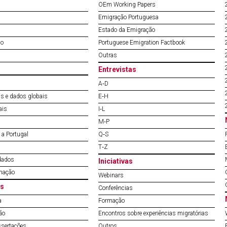
OEm Working Papers
Emigração Portuguesa
Estado da Emigração
do
Portuguese Emigration Factbook
Outras
Entrevistas
A‐D
s e dados globais
E‐H
ais
I‐L
M‐P
a Portugal
Q‐S
T‐Z
dados
Iniciativas
mação
Webinars
s
Conferências
a
Formação
ão
Encontros sobre experiências migratórias
ssertações
Outros