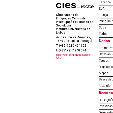
Espanha
EUA
Observatório da
França
Emigração Centro de
Reino Uni
Investigação e Estudos de
Sociologia
Suíça
Instituto Universitário de
Lisboa
Todos
Av. das Forças Armadas,
Dados
1649-026 Lisboa, Portugal
T. (+351) 210 464 322
Estimativa
F. (+351) 217 940 074
Séries anu
observatorioemigracao@iscte-
iul.pt
Censos
Regressos 
Mapas
Bases de 
Metainfor
Recurso
Bibliografi
Investigaç
Teses e di