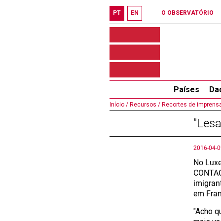
PT
EN
O OBSERVATÓRIO
Países
Da
Início /
Recursos /
Recortes de imprensa
"Lesa
2016-04-0
No Luxe
CONTACT
imigran
em Fran
"Acho q