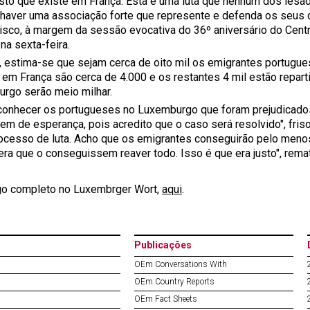
sto que existe em França. Esta é uma luta que nenhum dos lesa
haver uma associação forte que represente e defenda os seus 
isco, à margem da sessão evocativa do 36º aniversário do Centr
na sexta-feira.
l, estima-se que sejam cerca de oito mil os emigrantes portugue
 em França são cerca de 4.000 e os restantes 4 mil estão repart
rgo serão meio milhar.
conhecer os portugueses no Luxemburgo que foram prejudicados
m de esperança, pois acredito que o caso será resolvido", frisou
ocesso de luta. Acho que os emigrantes conseguirão pelo menos
 era que o conseguissem reaver todo. Isso é que era justo", rem
igo completo no Luxembrger Wort,
aqui
.
Publicações
OEm Conversations With
OEm Country Reports
OEm Fact Sheets