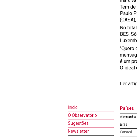
mais va
Tem de 
Paulo P
(CASA), 
No tota
BES. Só
Luxembu
"Quero 
mensage
é um pr
O ideal
Ler art
Início
Países
O Observatório
Alemanha
Sugestões
Brasil
Newsletter
Canadá