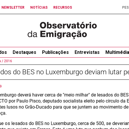
NEWSLETTER
NOTÍCIAS
RECURSOS
dos
Destaques
Publicações
Entrevistas
Multimédi
 /
2016
dos do BES no Luxemburgo deviam lutar pel
9
mburgo deverá haver cerca de "meio milhar" de lesados do BES
O por Paulo Pisco, deputado socialista eleito pelo círculo da 
tes lusos no Grão-Ducado para que se juntem ao movimento de
ça.
ue os lesados do BES no Luxemburgo, cerca de 500, se deveriam