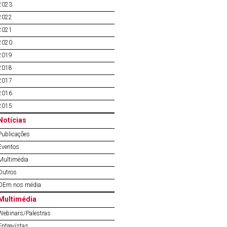
2023
2022
2021
2020
2019
2018
2017
2016
2015
Notícias
Publicações
Eventos
Multimédia
Outros
OEm nos média
Multimédia
Webinars/Palestras
Entrevistas