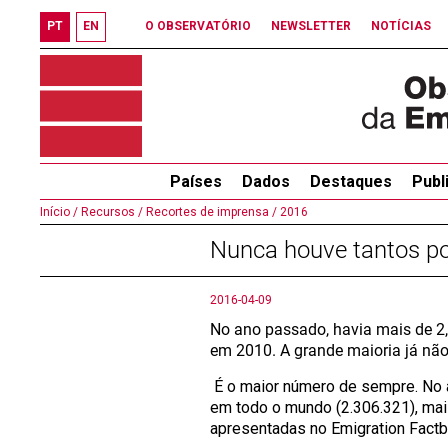
PT
EN
O OBSERVATÓRIO
NEWSLETTER
NOTÍCIAS
Países
Dados
Destaques
Publ
Início /
Recursos /
Recortes de imprensa /
2016
Nunca houve tantos p
2016-04-09
No ano passado, havia mais de 2
em 2010. A grande maioria já não 
É o maior número de sempre. No 
em todo o mundo (2.306.321), ma
apresentadas no Emigration Factb