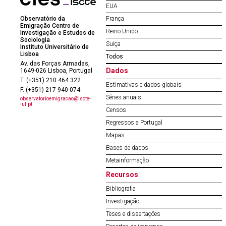
EUA
Observatório da
França
Emigração Centro de
Reino Unido
Investigação e Estudos de
Sociologia
Suíça
Instituto Universitário de
Lisboa
Todos
Av. das Forças Armadas,
Dados
1649-026 Lisboa, Portugal
T. (+351) 210 464 322
Estimativas e dados globais
F. (+351) 217 940 074
Séries anuais
observatorioemigracao@iscte-
iul.pt
Censos
Regressos a Portugal
Mapas
Bases de dados
Metainformação
Recursos
Bibliografia
Investigação
Teses e dissertações