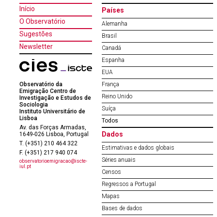
Início
Países
O Observatório
Alemanha
Sugestões
Brasil
Newsletter
Canadá
Espanha
EUA
Observatório da
França
Emigração Centro de
Reino Unido
Investigação e Estudos de
Sociologia
Suíça
Instituto Universitário de
Lisboa
Todos
Av. das Forças Armadas,
Dados
1649-026 Lisboa, Portugal
T. (+351) 210 464 322
Estimativas e dados globais
F. (+351) 217 940 074
Séries anuais
observatorioemigracao@iscte-
iul.pt
Censos
Regressos a Portugal
Mapas
Bases de dados