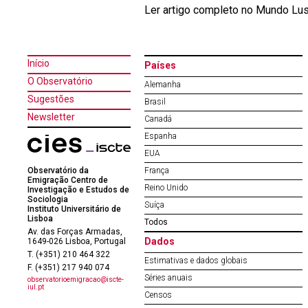
Ler artigo completo no Mundo Lu
Início
Países
O Observatório
Alemanha
Sugestões
Brasil
Newsletter
Canadá
Espanha
EUA
Observatório da
França
Emigração Centro de
Reino Unido
Investigação e Estudos de
Sociologia
Suíça
Instituto Universitário de
Lisboa
Todos
Av. das Forças Armadas,
Dados
1649-026 Lisboa, Portugal
T. (+351) 210 464 322
Estimativas e dados globais
F. (+351) 217 940 074
Séries anuais
observatorioemigracao@iscte-
iul.pt
Censos