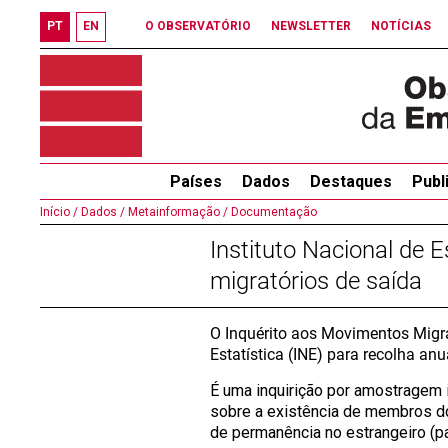
PT
EN
O OBSERVATÓRIO
NEWSLETTER
NOTÍCIAS
Países
Dados
Destaques
Publ
Início /
Dados /
Metainformação /
Documentação
Instituto Nacional de 
migratórios de saída
O Inquérito aos Movimentos Migra
Estatística (INE) para recolha an
É uma inquirição por amostragem i
sobre a existência de membros d
de permanência no estrangeiro (pa