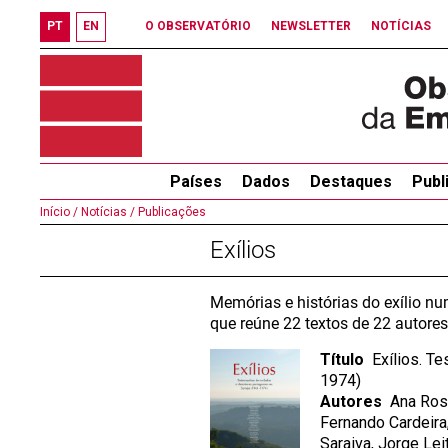
PT
EN
O OBSERVATÓRIO
NEWSLETTER
NOTÍCIAS
Países
Dados
Destaques
Publ
Início /
Notícias /
Publicações
Exílios
Memórias e histórias do exílio n
que reúne 22 textos de 22 autores
Título
Exílios. Te
1974)
Autores
Ana Rosen
Fernando Cardeira
Saraiva, Jorge Lei