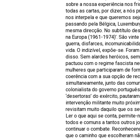
sobre a nossa experiência nos fr
todas as cartas, por dizer, a nós
nos interpela e que queremos seja 
passando pela Bélgica, Luxemburg
mesma direcção. No subtítulo des
na Europa (1961-1974)’. São vinte
guerra, disfarces, incomunicabili
vida. O indizível, expõe-se. Foram
disso. Sem alardes heróicos, sem
pactuou com o regime fascista ne
mulheres que participaram de form
coerência com a sua opção de recu
simultaneamente, junto das comun
colonialista do governo portuguê
‘desertoras’ do exército, pautara
intervenção militante muito próx
revisitam muito daquilo que os s
Ler o que aqui se conta, permite-
todos e comuns a tantos outros jo
continuar o combate. Reconhecend
que o caminho que escolheram não f