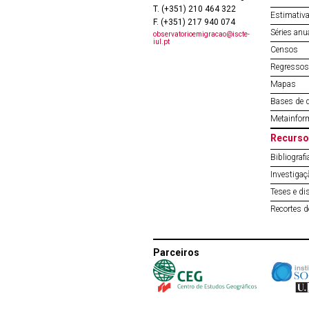
T. (+351) 210 464 322
Estimativa
F. (+351) 217 940 074
Séries anu
observatorioemigracao@iscte-
iul.pt
Censos
Regressos 
Mapas
Bases de 
Metainfor
Recurso
Bibliografi
Investigaç
Teses e di
Recortes 
Parceiros