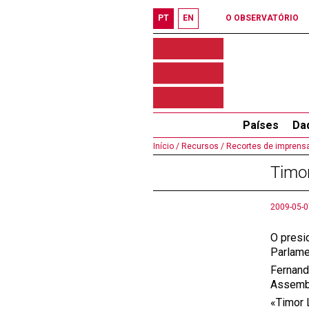
PT
EN
O OBSERVATÓRIO
Países
Da
Início /
Recursos /
Recortes de imprensa
Timo
2009-05-0
O presi
Parlame
Fernand
Assembl
«Timor 