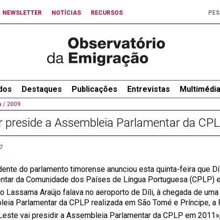
NEWSLETTER
NOTÍCIAS
RECURSOS
dos
Destaques
Publicações
Entrevistas
Multimédi
 /
2009
r preside a Assembleia Parlamentar da CP
7
dente do parlamento timorense anunciou esta quinta-feira que Díl
ntar da Comunidade dos Países de Língua Portuguesa (CPLP) 
o Lassama Araújo falava no aeroporto de Díli, à chegada de uma
eia Parlamentar da CPLP realizada em São Tomé e Príncipe, a P
Leste vai presidir a Assembleia Parlamentar da CPLP em 2011»,