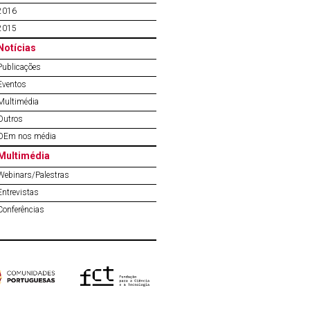
2016
2015
Notícias
Publicações
Eventos
Multimédia
Outros
OEm nos média
Multimédia
Webinars/Palestras
Entrevistas
Conferências