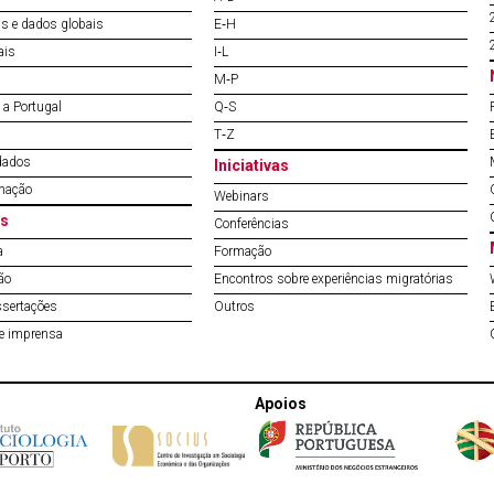
s e dados globais
E‐H
ais
I‐L
M‐P
a Portugal
Q‐S
T‐Z
dados
Iniciativas
mação
Webinars
s
Conferências
a
Formação
ão
Encontros sobre experiências migratórias
ssertações
Outros
de imprensa
Apoios