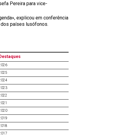
efa Pereira para vice-
genda», explicou em conferência
 dos países lusófonos.
Destaques
2026
2025
2024
2023
2022
2021
2020
2019
2018
2017