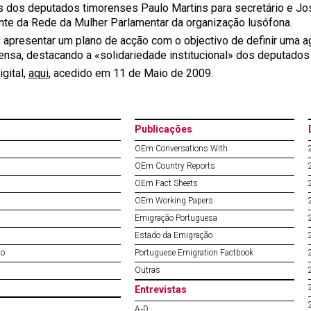
s dos deputados timorenses Paulo Martins para secretário e Jos
nte da Rede da Mulher Parlamentar da organização lusófona.
apresentar um plano de acção com o objectivo de definir uma a
ensa, destacando a «solidariedade institucional» dos deputados
igital,
aqui
, acedido em 11 de Maio de 2009.
Publicações
OEm Conversations With
OEm Country Reports
OEm Fact Sheets
OEm Working Papers
Emigração Portuguesa
Estado da Emigração
do
Portuguese Emigration Factbook
Outras
Entrevistas
A‐D