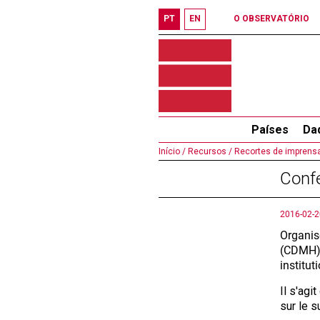
PT
EN
O OBSERVATÓRIO
Países
Da
Início /
Recursos /
Recortes de imprensa
Confé
2016-02-2
Organis
(CDMH) 
institut
Il s'agi
sur le 