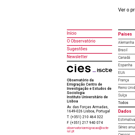
Ver o p
Início
Países
O Observatório
Alemanha
Sugestões
Brasil
Newsletter
Canadá
Espanha
EUA
Observatório da
França
Emigração Centro de
Reino Uni
Investigação e Estudos de
Sociologia
Suíça
Instituto Universitário de
Lisboa
Todos
Av. das Forças Armadas,
Dados
1649-026 Lisboa, Portugal
T. (+351) 210 464 322
Estimativa
F. (+351) 217 940 074
Séries anu
observatorioemigracao@iscte-
iul.pt
Censos