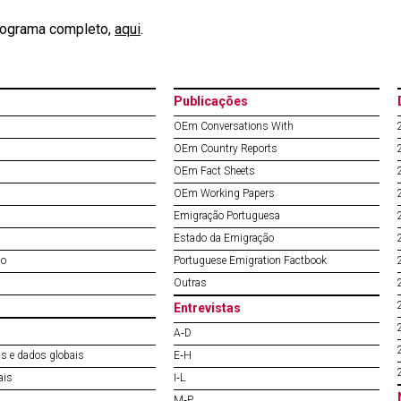
rograma completo,
aqui
.
Publicações
OEm Conversations With
OEm Country Reports
OEm Fact Sheets
OEm Working Papers
Emigração Portuguesa
Estado da Emigração
do
Portuguese Emigration Factbook
Outras
Entrevistas
A‐D
s e dados globais
E‐H
ais
I‐L
M‐P