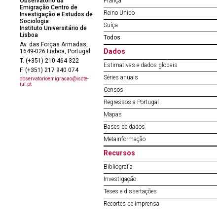
Observatório da
França
Emigração Centro de
Reino Unido
Investigação e Estudos de
Sociologia
Suíça
Instituto Universitário de
Lisboa
Todos
Av. das Forças Armadas,
Dados
1649-026 Lisboa, Portugal
T. (+351) 210 464 322
Estimativas e dados globais
F. (+351) 217 940 074
Séries anuais
observatorioemigracao@iscte-
iul.pt
Censos
Regressos a Portugal
Mapas
Bases de dados
Metainformação
Recursos
Bibliografia
Investigação
Teses e dissertações
Recortes de imprensa