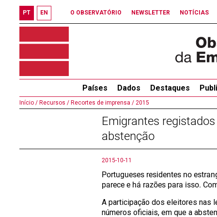
PT
EN
O OBSERVATÓRIO
NEWSLETTER
NOTÍCIAS
Países
Dados
Destaques
Publ
Início /
Recursos /
Recortes de imprensa /
2015
Emigrantes registados
abstenção
2015-10-11
Portugueses residentes no estra
parece e há razões para isso. Co
A participação dos eleitores nas 
números oficiais, em que a absten