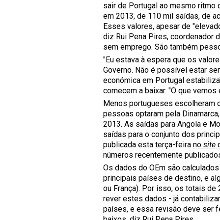
sair de Portugal ao mesmo ritmo 
em 2013, de 110 mil saídas, de a
Esses valores, apesar de "elevado
diz Rui Pena Pires, coordenador
sem emprego. São também pessoas
"Eu estava à espera que os valore
Governo. Não é possível estar sem
económica em Portugal estabiliza
comecem a baixar. "O que vemos é
Menos portugueses escolheram o
pessoas optaram pela Dinamarca,
2013. As saídas para Angola e M
saídas para o conjunto dos princ
publicada esta terça-feira
no
site
d
números recentemente publicados
Os dados do OEm são calculados c
principais países de destino, e a
ou França). Por isso, os totais 
rever estes dados - já contabiliz
países, e essa revisão deve ser f
baixos, diz Rui Pena Pires.