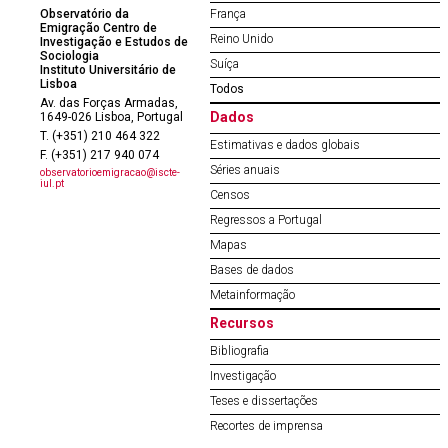
Observatório da
França
Emigração Centro de
Reino Unido
Investigação e Estudos de
Sociologia
Suíça
Instituto Universitário de
Lisboa
Todos
Av. das Forças Armadas,
Dados
1649-026 Lisboa, Portugal
T. (+351) 210 464 322
Estimativas e dados globais
F. (+351) 217 940 074
Séries anuais
observatorioemigracao@iscte-
iul.pt
Censos
Regressos a Portugal
Mapas
Bases de dados
Metainformação
Recursos
Bibliografia
Investigação
Teses e dissertações
Recortes de imprensa