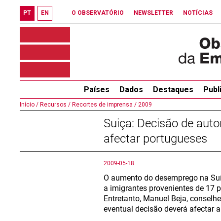
PT
EN
O OBSERVATÓRIO
NEWSLETTER
NOTÍCIAS
Países
Dados
Destaques
Publ
Início /
Recursos /
Recortes de imprensa /
2009
Suiça: Decisão de autor
afectar portugueses
2009-05-18
O aumento do desemprego na Suíça
a imigrantes provenientes de 17 p
Entretanto, Manuel Beja, conselh
eventual decisão deverá afectar 