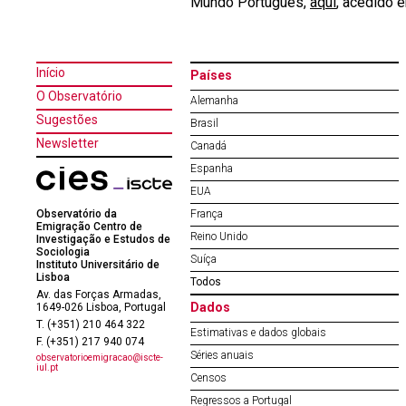
Mundo Português,
aqui
, acedido 
Início
Países
O Observatório
Alemanha
Sugestões
Brasil
Newsletter
Canadá
Espanha
EUA
Observatório da
França
Emigração Centro de
Reino Unido
Investigação e Estudos de
Sociologia
Suíça
Instituto Universitário de
Lisboa
Todos
Av. das Forças Armadas,
Dados
1649-026 Lisboa, Portugal
T. (+351) 210 464 322
Estimativas e dados globais
F. (+351) 217 940 074
Séries anuais
observatorioemigracao@iscte-
iul.pt
Censos
Regressos a Portugal