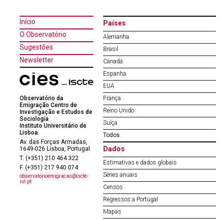
Início
Países
O Observatório
Alemanha
Sugestões
Brasil
Newsletter
Canadá
Espanha
EUA
Observatório da
França
Emigração Centro de
Reino Unido
Investigação e Estudos de
Sociologia
Suíça
Instituto Universitário de
Lisboa
Todos
Av. das Forças Armadas,
Dados
1649-026 Lisboa, Portugal
T. (+351) 210 464 322
Estimativas e dados globais
F. (+351) 217 940 074
Séries anuais
observatorioemigracao@iscte-
iul.pt
Censos
Regressos a Portugal
Mapas