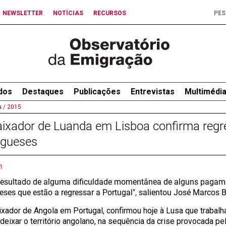
NEWSLETTER
NOTÍCIAS
RECURSOS
dos
Destaques
Publicações
Entrevistas
Multimédi
 /
2015
ixador de Luanda em Lisboa confirma regr
ugueses
1
esultado de alguma dificuldade momentânea de alguns pagame
eses que estão a regressar a Portugal", salientou José Marcos B
xador de Angola em Portugal, confirmou hoje à Lusa que trabal
deixar o território angolano, na sequência da crise provocada pe