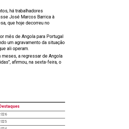
os, há trabalhadores
isse José Marcos Barrica à
sa, que hoje decorreu no
por mês de Angola para Portugal
ando um agravamento da situação
ue ali operam.
ês meses, a regressar de Angola
s", afirmou, na sexta-feira, o
Destaques
2026
2025
2024