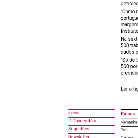
petróle
"Como r
portugu
margem 
Institu
Na sext
500 tra
dados o
"Só de 
500 por
preside
Ler arti
Início
Países
O Observatório
Alemanha
Sugestões
Brasil
Newsletter
Canadá