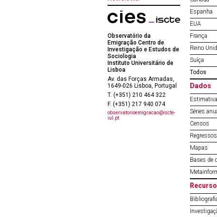
Espanha
EUA
Observatório da
França
Emigração Centro de
Reino Uni
Investigação e Estudos de
Sociologia
Suíça
Instituto Universitário de
Lisboa
Todos
Av. das Forças Armadas,
Dados
1649-026 Lisboa, Portugal
T. (+351) 210 464 322
Estimativa
F. (+351) 217 940 074
Séries anu
observatorioemigracao@iscte-
iul.pt
Censos
Regressos 
Mapas
Bases de 
Metainfor
Recurso
Bibliografi
Investigaç