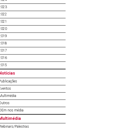
2023
2022
2021
2020
2019
2018
2017
2016
2015
Notícias
Publicações
Eventos
Multimédia
Outros
OEm nos média
Multimédia
Webinars/Palestras