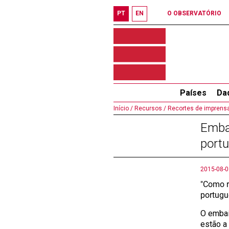
PT
EN
O OBSERVATÓRIO
Países
Da
Início /
Recursos /
Recortes de imprensa
Emba
port
2015-08-0
"Como r
portugu
O embai
estão a 