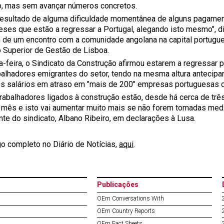
o, mas sem avançar números concretos.
esultado de alguma dificuldade momentânea de alguns pagament
eses que estão a regressar a Portugal, alegando isto mesmo", d
de um encontro com a comunidade angolana na capital portugue
to Superior de Gestão de Lisboa.
a-feira, o Sindicato da Construção afirmou estarem a regressar 
balhadores emigrantes do setor, tendo na mesma altura antecip
s salários em atraso em "mais de 200" empresas portuguesas q
trabalhadores ligados à construção estão, desde há cerca de tr
 mês e isto vai aumentar muito mais se não forem tomadas medida
nte do sindicato, Albano Ribeiro, em declarações à Lusa.
go completo no Diário de Notícias,
aqui
.
Publicações
OEm Conversations With
OEm Country Reports
OEm Fact Sheets