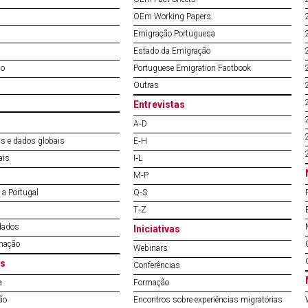
OEm Working Papers
Emigração Portuguesa
Estado da Emigração
do
Portuguese Emigration Factbook
Outras
Entrevistas
A‐D
s e dados globais
E‐H
ais
I‐L
M‐P
a Portugal
Q‐S
T‐Z
dados
Iniciativas
mação
Webinars
s
Conferências
a
Formação
ão
Encontros sobre experiências migratórias