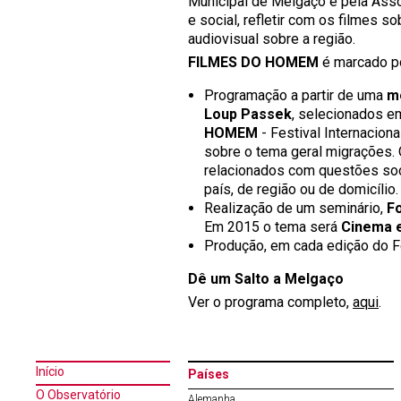
Municipal de Melgaço e pela Asso
e social, refletir com os filmes s
audiovisual sobre a região.
FILMES DO HOMEM
é marcado por
Programação a partir de uma
m
Loup Passek
, selecionados e
HOMEM
- Festival Internacio
sobre o tema geral migrações. 
relacionados com questões socia
país, de região ou de domicílio.
Realização de um seminário,
F
Em 2015 o tema será
Cinema 
Produção, em cada edição do F
Dê um Salto a Melgaço
Ver o programa completo,
aqui
.
Início
Países
O Observatório
Alemanha