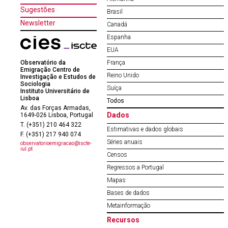
Sugestões
Brasil
Newsletter
Canadá
Espanha
EUA
Observatório da
França
Emigração Centro de
Reino Unido
Investigação e Estudos de
Sociologia
Suíça
Instituto Universitário de
Lisboa
Todos
Av. das Forças Armadas,
Dados
1649-026 Lisboa, Portugal
T. (+351) 210 464 322
Estimativas e dados globais
F. (+351) 217 940 074
Séries anuais
observatorioemigracao@iscte-
iul.pt
Censos
Regressos a Portugal
Mapas
Bases de dados
Metainformação
Recursos