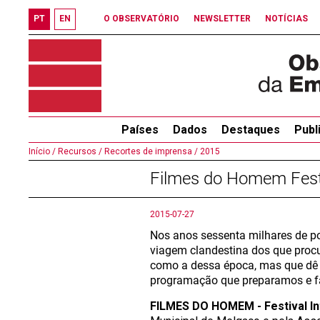
PT
EN
O OBSERVATÓRIO
NEWSLETTER
NOTÍCIAS
Países
Dados
Destaques
Publ
Início /
Recursos /
Recortes de imprensa /
2015
Filmes do Homem Festi
2015-07-27
Nos anos sessenta milhares de p
viagem clandestina dos que proc
como a dessa época, mas que dê u
programação que preparamos e f
FILMES DO HOMEM - Festival I