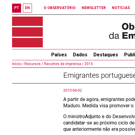
PT
EN
O OBSERVATÓRIO
NEWSLETTER
NOTÍCIAS
Países
Dados
Destaques
Publ
Início /
Recursos /
Recortes de imprensa /
2015
Emigrantes portuguese
2015-06-02
A partir de agora, emigrantes po
Maduro. Medida visa promover o s
O ministroAdjunto e do Desenvol
candidatar-se ao próximo ciclo d
que anteriormente não era possíve