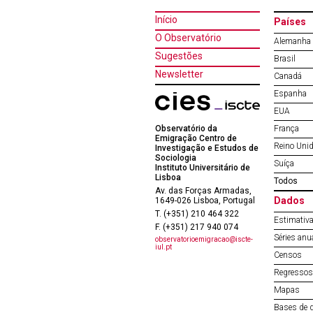
Início
Países
O Observatório
Alemanha
Sugestões
Brasil
Newsletter
Canadá
Espanha
EUA
Observatório da
França
Emigração Centro de
Reino Uni
Investigação e Estudos de
Sociologia
Suíça
Instituto Universitário de
Lisboa
Todos
Av. das Forças Armadas,
Dados
1649-026 Lisboa, Portugal
T. (+351) 210 464 322
Estimativa
F. (+351) 217 940 074
Séries anu
observatorioemigracao@iscte-
iul.pt
Censos
Regressos 
Mapas
Bases de 