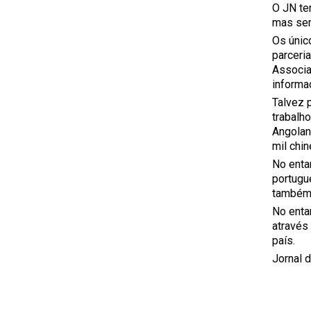
O JN te
mas se
Os únic
parceria
Associa
informaç
Talvez 
trabalh
Angolan
mil chi
No enta
portugu
também 
No enta
através
país.
Jornal 