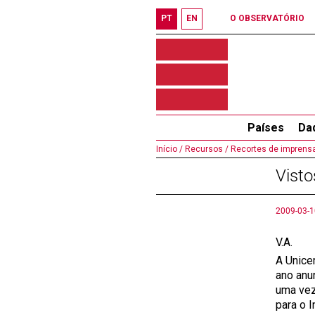
PT
EN
O OBSERVATÓRIO
Países
Da
Início /
Recursos /
Recortes de imprensa
Visto
2009-03-1
V.A.
A Unice
ano anu
uma vez
para o 