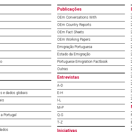
Publicações
OEm Conversations With
OEm Country Reports
OEm Fact Sheets
OEm Working Papers
Emigração Portuguesa
Estado da Emigração
do
Portuguese Emigration Factbook
Outras
Entrevistas
A‐D
s e dados globais
E‐H
ais
I‐L
M‐P
a Portugal
Q‐S
T‐Z
dados
Iniciativas