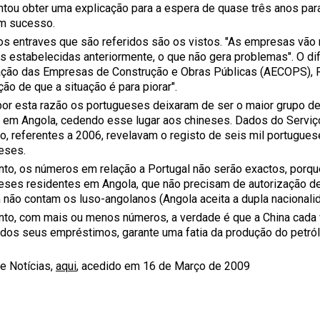
ntou obter uma explicação para a espera de quase três anos par
m sucesso.
os entraves que são referidos são os vistos. "As empresas vão
s estabelecidas anteriormente, o que não gera problemas". O difí
ção das Empresas de Construção e Obras Públicas (AECOPS), Re
ão de que a situação é para piorar".
por esta razão os portugueses deixaram de ser o maior grupo de
o em Angola, cedendo esse lugar aos chineses. Dados do Serviç
o, referentes a 2006, revelavam o registo de seis mil portugues
neses.
nto, os números em relação a Portugal não serão exactos, porqu
eses residentes em Angola, que não precisam de autorização de 
não contam os luso-angolanos (Angola aceita a dupla nacionalid
nto, com mais ou menos números, a verdade é que a China cada 
 dos seus empréstimos, garante uma fatia da produção do petró
de Notícias,
aqui
, acedido em 16 de Março de 2009