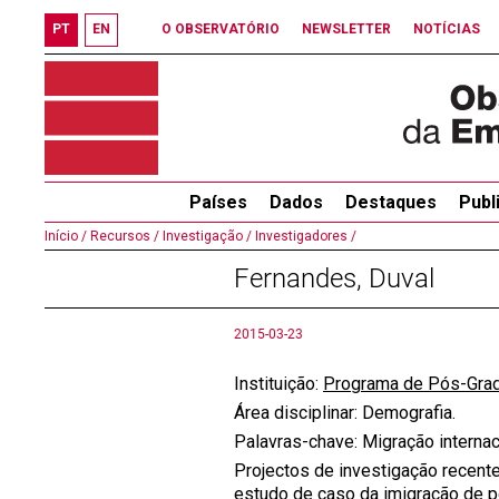
PT
EN
O OBSERVATÓRIO
NEWSLETTER
NOTÍCIAS
Países
Dados
Destaques
Publ
Início /
Recursos /
Investigação /
Investigadores /
Fernandes, Duval
2015-03-23
Instituição:
Programa de Pós-Grad
Área disciplinar: Demografia.
Palavras-chave: Migração internac
Projectos de investigação recent
estudo de caso da imigração de po