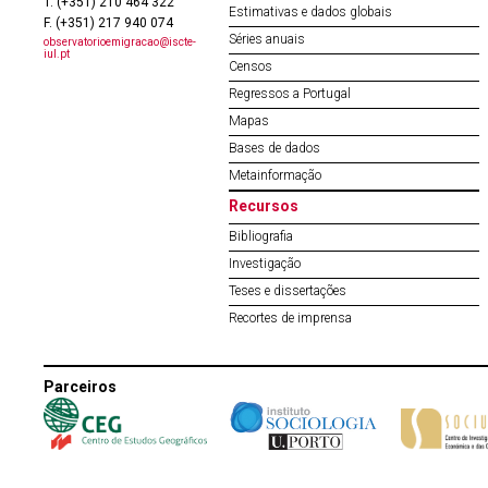
T. (+351) 210 464 322
Estimativas e dados globais
F. (+351) 217 940 074
Séries anuais
observatorioemigracao@iscte-
iul.pt
Censos
Regressos a Portugal
Mapas
Bases de dados
Metainformação
Recursos
Bibliografia
Investigação
Teses e dissertações
Recortes de imprensa
Parceiros