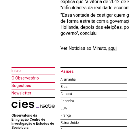
explica que "a vitória de 2012 de
"dificuldades da realidade económ
"Essa vontade de castigar quem go
de forma estreita com a governaçã
Hollande, depois das eleições, p
governo", concluiu.
Ver Notícias ao Minuto,
aqui
.
Início
Países
O Observatório
Alemanha
Sugestões
Brasil
Newsletter
Canadá
Espanha
EUA
Observatório da
França
Emigração Centro de
Reino Unido
Investigação e Estudos de
Sociologia