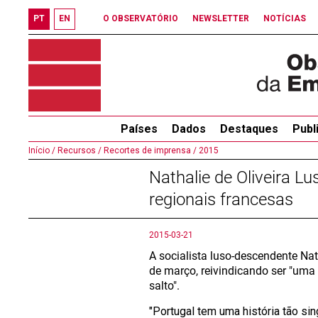
PT
EN
O OBSERVATÓRIO
NEWSLETTER
NOTÍCIAS
Países
Dados
Destaques
Publ
Início /
Recursos /
Recortes de imprensa /
2015
Nathalie de Oliveira L
regionais francesas
2015-03-21
A socialista luso-descendente Nat
de março, reivindicando ser "uma 
salto".
"Portugal tem uma história tão si