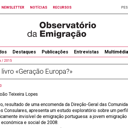
NEWSLETTER
NOTÍCIAS
RECURSOS
dos
Destaques
Publicações
Entrevistas
Multimédi
 /
2015
livro «Geração Europa?»
0
João Teixeira Lopes
vro, resultado de uma encomenda da Direção-Geral das Comunid
s Consulares, apresenta um estudo exploratório sobre um perfil
ticamente invisível de emigração portuguesa: a jovem emigração q
e económica e social de 2008.