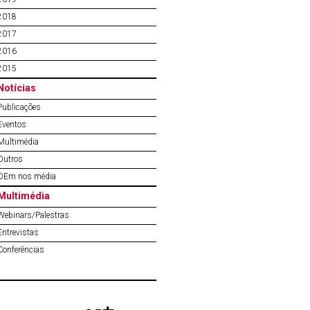
2018
2017
2016
2015
Notícias
Publicações
Eventos
Multimédia
Outros
OEm nos média
Multimédia
Webinars/Palestras
Entrevistas
Conferências