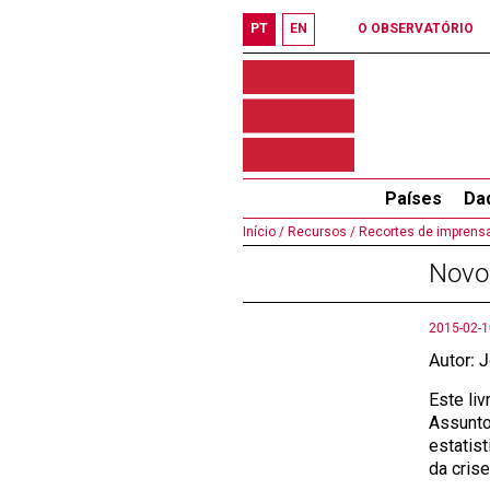
PT
EN
O OBSERVATÓRIO
Países
Da
Início /
Recursos /
Recortes de imprensa
Novo 
2015-02-1
Autor: 
Este li
Assunto
estatis
da cris