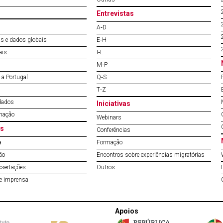
Entrevistas
A‐D
s e dados globais
E‐H
ais
I‐L
M‐P
a Portugal
Q‐S
T‐Z
dados
Iniciativas
mação
Webinars
s
Conferências
a
Formação
ão
Encontros sobre experiências migratórias
ssertações
Outros
de imprensa
Apoios