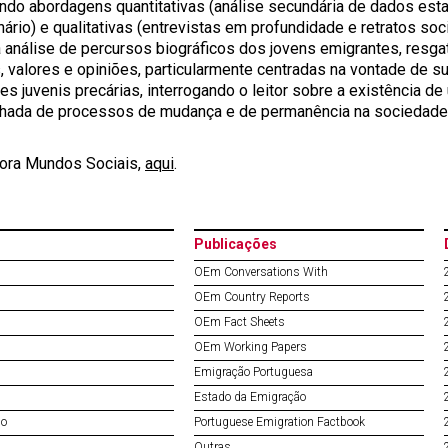
ando abordagens quantitativas (análise secundária de dados estat
nário) e qualitativas (entrevistas em profundidade e retratos so
a análise de percursos biográficos dos jovens emigrantes, resga
s, valores e opiniões, particularmente centradas na vontade de 
es juvenis precárias, interrogando o leitor sobre a existência de
lhada de processos de mudança e de permanência na sociedade
tora Mundos Sociais,
aqui
.
Publicações
OEm Conversations With
OEm Country Reports
OEm Fact Sheets
OEm Working Papers
Emigração Portuguesa
Estado da Emigração
do
Portuguese Emigration Factbook
Outras