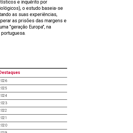
ísticos e inquérito por
ciológicos), o estudo baseia-se
tando as suas experiências,
superar as prisões das margens e
 uma "geração Europa", na
 portuguesa.
Destaques
2026
2025
2024
2023
2022
2021
2020
2019