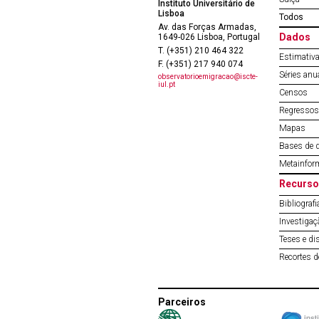
Instituto Universitário de
Lisboa
Todos
Av. das Forças Armadas,
Dados
1649-026 Lisboa, Portugal
T. (+351) 210 464 322
Estimativa
F. (+351) 217 940 074
Séries anu
observatorioemigracao@iscte-
iul.pt
Censos
Regressos 
Mapas
Bases de 
Metainfor
Recurso
Bibliografi
Investigaç
Teses e di
Recortes 
Parceiros