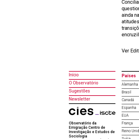
Concili
questio
ainda n
atitude
transiçõ
encruzi
Ver Edi
Início
Países
O Observatório
Alemanha
Sugestões
Brasil
Newsletter
Canadá
Espanha
EUA
Observatório da
França
Emigração Centro de
Reino Uni
Investigação e Estudos de
Sociologia
Suíça