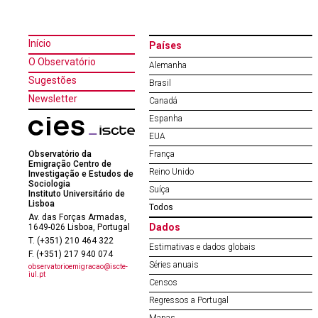
Início
Países
O Observatório
Alemanha
Sugestões
Brasil
Newsletter
Canadá
Espanha
EUA
Observatório da
França
Emigração Centro de
Reino Unido
Investigação e Estudos de
Sociologia
Suíça
Instituto Universitário de
Lisboa
Todos
Av. das Forças Armadas,
Dados
1649-026 Lisboa, Portugal
T. (+351) 210 464 322
Estimativas e dados globais
F. (+351) 217 940 074
Séries anuais
observatorioemigracao@iscte-
iul.pt
Censos
Regressos a Portugal