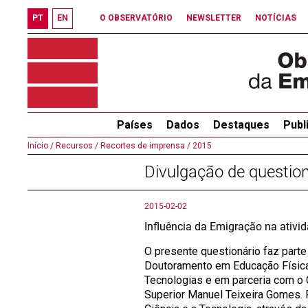
PT
EN
O OBSERVATÓRIO
NEWSLETTER
NOTÍCIAS
Países
Dados
Destaques
Publ
Início /
Recursos /
Recortes de imprensa /
2015
Divulgação de question
2015-02-02
Influência da Emigração na ativ
O presente questionário faz parte
Doutoramento em Educação Físic
Tecnologias e em parceria com o 
Superior Manuel Teixeira Gomes. P