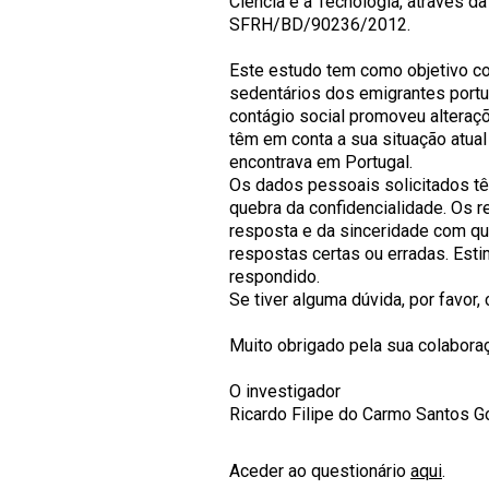
Ciência e a Tecnologia, através d
SFRH/BD/90236/2012.
Este estudo tem como objetivo co
sedentários dos emigrantes portug
contágio social promoveu alteraç
têm em conta a sua situação atua
encontrava em Portugal.
Os dados pessoais solicitados tê
quebra da confidencialidade. Os 
resposta e da sinceridade com q
respostas certas ou erradas. Est
respondido.
Se tiver alguma dúvida, por favor,
Muito obrigado pela sua colabora
O investigador
Ricardo Filipe do Carmo Santos
Aceder ao questionário
aqui
.