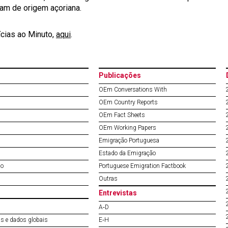
am de origem açoriana.
ícias ao Minuto,
aqui
.
Publicações
OEm Conversations With
OEm Country Reports
OEm Fact Sheets
OEm Working Papers
Emigração Portuguesa
Estado da Emigração
do
Portuguese Emigration Factbook
Outras
Entrevistas
A‐D
s e dados globais
E‐H