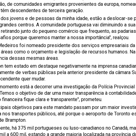
ão, de comunidades emigrantes provenientes da europa, nomeada
á têm descendentes de terceira geração.
 dos jovens e de pessoas da minha idade, estão a deslocar-se 
grandes centros. A comunidade portuguesa vai diminuindo a sua 
 retirando junto do pequeno comércio que frequento, as padarias,
afios porque queremos manter a nossa importância", realçou.
Medeiros foi nomeado presidente dos serviços empresariais da
 áreas como o orçamento e legislação de recursos humanos. Na 
ncia dessas mesmas áreas.
n tem estado em destaque negativamente na imprensa canadian
amente de verbas públicas pela anterior presidente da câmara S
cendente quer mudar.
momento está a decorrer uma investigação da Polícia Provincial 
 Temos o objetivo de dar uma maior transparência à contabilidade
 financeira fique clara e transparente", prometeu.
cipais objetivos para este mandato passam por um maior invest
a nos transportes públicos, até porque o aeroporto de Toronto e
de Brampton.
mente, há 375 mil portugueses ou luso-canadianos no Canadá, ma
il a 600 mil, estando a grande maioria localizada na província d