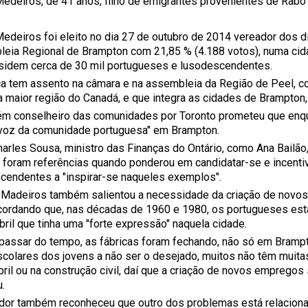
Medeiros, de 41 anos, filho de emigrantes provenientes de Rabo
edeiros foi eleito no dia 27 de outubro de 2014 vereador dos dis
eia Regional de Brampton com 21,85 % (4.188 votos), numa cid
sidem cerca de 30 mil portugueses e lusodescendentes.
ca tem assento na câmara e na assembleia da Região de Peel, co
 maior região do Canadá, e que integra as cidades de Brampton
m conselheiro das comunidades por Toronto prometeu que enq
"voz da comunidade portuguesa" em Brampton.
harles Sousa, ministro das Finanças do Ontário, como Ana Bailã
, foram referências quando ponderou em candidatar-se e incenti
cendentes a "inspirar-se naqueles exemplos".
 Madeiros também salientou a necessidade da criação de novos
ecordando que, nas décadas de 1960 e 1980, os portugueses e
bril que tinha uma "forte expressão" naquela cidade.
passar do tempo, as fábricas foram fechando, não só em Brampt
scolares dos jovens a não ser o desejado, muitos não têm muita
bril ou na construção civil, daí que a criação de novos empregos
u.
dor também reconheceu que outro dos problemas está relacion