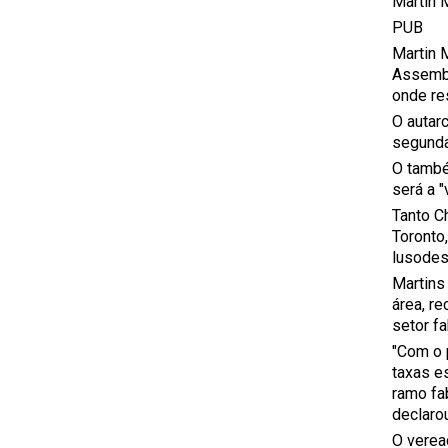
Martin 
PUB
Martin M
Assembl
onde re
O autar
segunda
O també
será a 
Tanto C
Toronto
lusodes
Martins
área, r
setor fa
"Com o 
taxas e
ramo fa
declaro
O verea