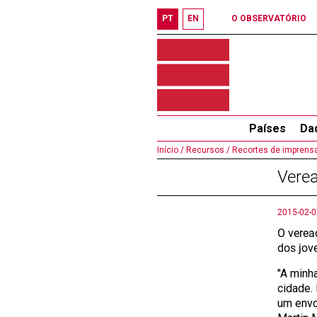
PT
EN
O OBSERVATÓRIO
Países
Da
Início /
Recursos /
Recortes de imprensa
Verea
2015-02-0
O verea
dos jov
"A minh
cidade.
um envol