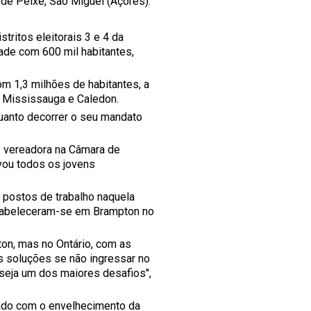
 de Peixe, São Miguel (Açores).
tritos eleitorais 3 e 4 da
ade com 600 mil habitantes,
m 1,3 milhões de habitantes, a
, Mississauga e Caledon.
uanto decorrer o seu mandato
o, vereadora na Câmara de
vou todos os jovens
 postos de trabalho naquela
stabeleceram-se em Brampton no
on, mas no Ontário, com as
s soluções se não ingressar no
 seja um dos maiores desafios",
ado com o envelhecimento da