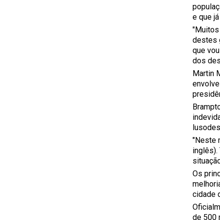
populaç
e que j
"Muitos
destes 
que vou
dos des
Martin 
envolve
presidê
Brampto
indevid
lusodes
"Neste 
inglês).
situação
Os prin
melhori
cidade 
Oficial
de 500 m