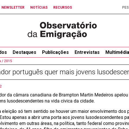
NEWSLETTER
NOTÍCIAS
RECURSOS
dos
Destaques
Publicações
Entrevistas
Multimédi
 /
2015
dor português quer mais jovens lusodescen
2
dor da câmara canadiana de Brampton Martin Medeiros apelou
ens lusodescendentes na vida cívica da cidade.
a eleição só tem sentido se houver um maior envolvimento dos p
 Estou apenas a abrir uma porta aos jovens lusodescendentes 
vimento em outras áreas, na política, tanto federal como provinc