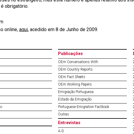
é obrigatório.
im
o online,
aqui
, acedido em 8 de Junho de 2009.
Publicações
OEm Conversations With
OEm Country Reports
OEm Fact Sheets
OEm Working Papers
Emigração Portuguesa
Estado da Emigração
do
Portuguese Emigration Factbook
Outras
Entrevistas
A‐D