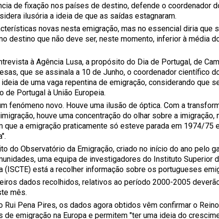
ncia de fixação nos países de destino, defende o coordenador d
sidera ilusória a ideia de que as saídas estagnaram.
acterísticas novas nesta emigração, mas no essencial diria qu
 no destino que não deve ser, neste momento, inferior à média d
trevista à Agência Lusa, a propósito do Dia de Portugal, de 
esas, que se assinala a 10 de Junho, o coordenador científico 
 a ideia de uma vaga repentina de emigração, considerando que 
o de Portugal à União Europeia.
um fenómeno novo. Houve uma ilusão de óptica. Com a transfo
 imigração, houve uma concentração do olhar sobre a imigração,
 que a emigração praticamente só esteve parada em 1974/75 e
".
to do Observatório da Emigração, criado no início do ano pelo g
unidades, uma equipa de investigadores do Instituto Superior d
 (ISCTE) está a recolher informação sobre os portugueses emi
eiros dados recolhidos, relativos ao período 2000-2005 deverão
ste mês.
 Rui Pena Pires, os dados agora obtidos vêm confirmar o Rein
s de emigração na Europa e permitem "ter uma ideia do crescim