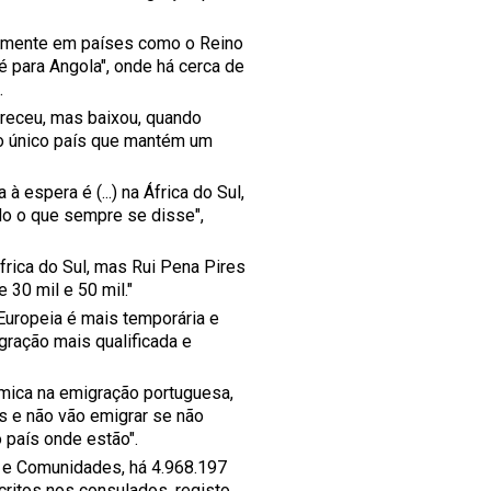
amente em países como o Reino
 para Angola", onde há cerca de
.
receu, mas baixou, quando
 o único país que mantém um
 espera é (...) na África do Sul,
udo o que sempre se disse",
frica do Sul, mas Rui Pena Pires
30 mil e 50 mil."
Europeia é mais temporária e
gração mais qualificada e
mica na emigração portuguesa,
s e não vão emigrar se não
 país onde estão".
 e Comunidades, há 4.968.197
critos nos consulados, registo