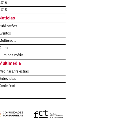
2016
2015
Notícias
Publicações
Eventos
Multimédia
Outros
OEm nos média
Multimédia
Webinars/Palestras
Entrevistas
Conferências