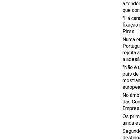
a tendê
que con
"Há car
fixação
Pires.
Numa en
Portugu
rejeita
a adesã
"Não é 
país de
mostram
europeia
No âmbi
das Com
Empresa
Os prim
ainda e
Segundo
destino