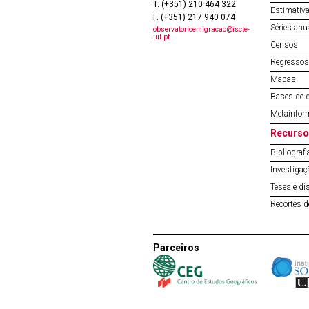
T. (+351) 210 464 322
Estimativa
F. (+351) 217 940 074
Séries anu
observatorioemigracao@iscte-
iul.pt
Censos
Regressos 
Mapas
Bases de 
Metainfor
Recurso
Bibliografi
Investigaç
Teses e di
Recortes 
Parceiros