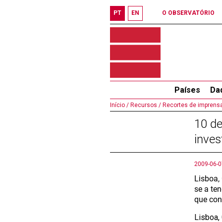
PT
EN
O OBSERVATÓRIO
Países
Da
Início /
Recursos /
Recortes de imprensa
10 de
inves
2009-06-0
Lisboa,
se a te
que con
Lisboa,