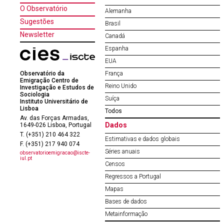
O Observatório
Alemanha
Sugestões
Brasil
Newsletter
Canadá
Espanha
EUA
Observatório da
França
Emigração Centro de
Reino Unido
Investigação e Estudos de
Sociologia
Suíça
Instituto Universitário de
Lisboa
Todos
Av. das Forças Armadas,
Dados
1649-026 Lisboa, Portugal
T. (+351) 210 464 322
Estimativas e dados globais
F. (+351) 217 940 074
Séries anuais
observatorioemigracao@iscte-
iul.pt
Censos
Regressos a Portugal
Mapas
Bases de dados
Metainformação