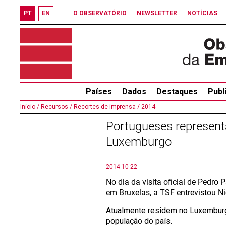
PT
EN
O OBSERVATÓRIO
NEWSLETTER
NOTÍCIAS
Países
Dados
Destaques
Publ
Início /
Recursos /
Recortes de imprensa /
2014
Portugueses represen
Luxemburgo
2014-10-22
No dia da visita oficial de Pedr
em Bruxelas, a TSF entrevistou N
Atualmente residem no Luxemburg
população do país.