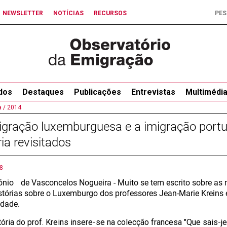
NEWSLETTER
NOTÍCIAS
RECURSOS
dos
Destaques
Publicações
Entrevistas
Multimédi
 /
2014
igração luxemburguesa e a imigração port
ria revisitados
8
ónio de Vasconcelos Nogueira - Muito se tem escrito sobre a
stórias sobre o Luxemburgo dos professores Jean-Marie Kreins 
idade.
tória do prof. Kreins insere-se na colecção francesa "Que sais-je