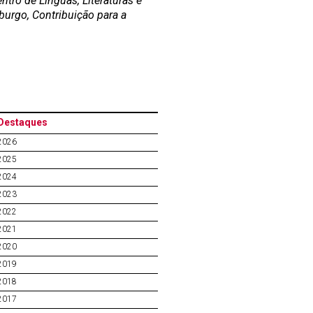
ntro de L
í
nguas, Literaturas e
urgo, Contribui
çã
o para a
Destaques
2026
2025
2024
2023
2022
2021
2020
2019
2018
2017