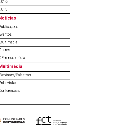
2016
2015
Notícias
Publicações
Eventos
Multimédia
Outros
OEm nos média
Multimédia
Webinars/Palestras
Entrevistas
Conferências