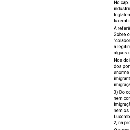
No cap. 
industri
Inglate
luxembu
A refer
Sobre o
"colabo
a legiti
alguns 
Nos doi
dos por
enorme 
imigran
imigraç
3) Do co
nem con
imigraç
nem os 
Luxembu
2, na p