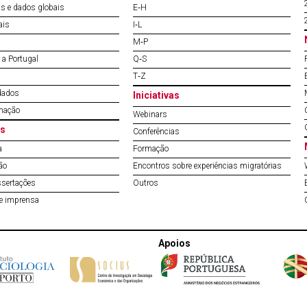
s e dados globais
E‐H
ais
I‐L
M‐P
a Portugal
Q‐S
T‐Z
dados
Iniciativas
mação
Webinars
s
Conferências
a
Formação
ão
Encontros sobre experiências migratórias
ssertações
Outros
de imprensa
Apoios