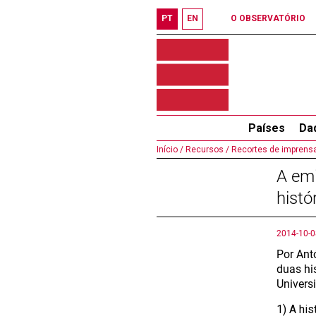
PT
EN
O OBSERVATÓRIO
Países
Da
Início /
Recursos /
Recortes de imprensa
A em
histó
2014-10-0
Por Ant
duas hi
Univers
1) A his