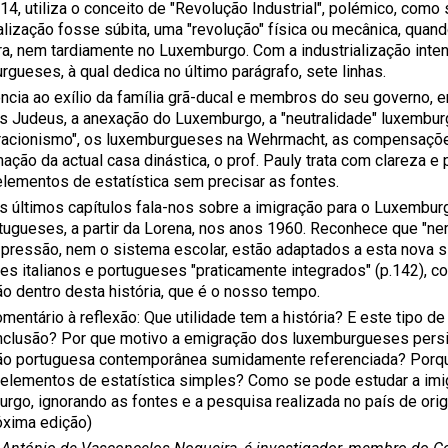
14, utiliza o conceito de "Revolução Industrial", polémico, como
alização fosse súbita, uma "revolução" física ou mecânica, quand
rra, nem tardiamente no Luxemburgo. Com a industrialização inte
rgueses, à qual dedica no último parágrafo, sete linhas.
ência ao exílio da família grã-ducal e membros do seu governo, e
s Judeus, a anexação do Luxemburgo, a "neutralidade" luxemburgu
racionismo", os luxemburgueses na Wehrmacht, as compensaçõe
mação da actual casa dinástica, o prof. Pauly trata com clareza e
elementos de estatística sem precisar as fontes.
s últimos capítulos fala-nos sobre a imigração para o Luxemburgo
tugueses, a partir da Lorena, nos anos 1960. Reconhece que "ne
pressão, nem o sistema escolar, estão adaptados a esta nova si
tes italianos e portugueses "praticamente integrados" (p.142),
ão dentro desta história, que é o nosso tempo.
mentário à reflexão: Que utilidade tem a história? E este tipo d
clusão? Por que motivo a emigração dos luxemburgueses persi
ão portuguesa contemporânea sumidamente referenciada? Porqu
elementos de estatística simples? Como se pode estudar a imi
rgo, ignorando as fontes e a pesquisa realizada no país de ori
róxima edição)