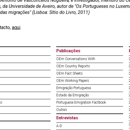
, António
de Vasconcelos Nogueira,
é
investigador, membro do Ce
, da Universidade de Aveiro, autor de
"
Os Portugueses no Luxemb
 das migra
çõ
es
"
(Lisboa: S
í
tio do Livro, 2011)
tacto,
aqui
.
Publicações
OEm Conversations With
OEm Country Reports
OEm Fact Sheets
OEm Working Papers
Emigração Portuguesa
Estado da Emigração
do
Portuguese Emigration Factbook
Outras
Entrevistas
A‐D