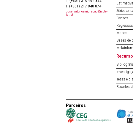
T. (+351) 210 464 322
Estimativa
F. (+351) 217 940 074
Séries anu
observatorioemigracao@iscte-
iul.pt
Censos
Regressos 
Mapas
Bases de 
Metainfor
Recurso
Bibliografi
Investigaç
Teses e di
Recortes 
Parceiros