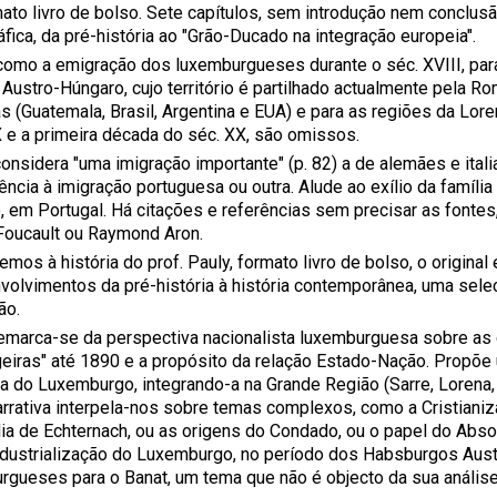
ato livro de bolso. Sete capítulos, sem introdução nem conclus
áfica, da pré-história ao "Grão-Ducado na integração europeia".
omo a emigração dos luxemburgueses durante o séc. XVIII, para 
Austro-Húngaro, cujo território é partilhado actualmente pela Ro
 (Guatemala, Brasil, Argentina e EUA) e para as regiões da Loren
X e a primeira década do séc. XX, são omissos.
considera "uma imigração importante" (p. 82) a de alemães e ital
rência à imigração portuguesa ou outra. Alude ao exílio da famíl
 em Portugal. Há citações e referências sem precisar as fontes, 
Foucault ou Raymond Aron.
mos à história do prof. Pauly, formato livro de bolso, o origina
volvimentos da pré-história à história contemporânea, uma sele
ão.
emarca-se da perspectiva nacionalista luxemburguesa sobre as
geiras" até 1890 e a propósito da relação Estado-Nação. Propõe 
ia do Luxemburgo, integrando-a na Grande Região (Sarre, Lorena, 
arrativa interpela-nos sobre temas complexos, como a Cristianiz
ia de Echternach, ou as origens do Condado, ou o papel do Abso
ndustrialização do Luxemburgo, no período dos Habsburgos Aust
rgueses para o Banat, um tema que não é objecto da sua análise