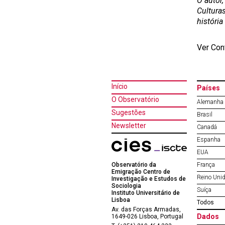
O autor
Culturas
hist
ó
ria
Ver Con
Início
Países
O Observatório
Alemanha
Sugestões
Brasil
Newsletter
Canadá
Espanha
EUA
Observatório da
França
Emigração Centro de
Reino Uni
Investigação e Estudos de
Sociologia
Suíça
Instituto Universitário de
Lisboa
Todos
Av. das Forças Armadas,
Dados
1649-026 Lisboa, Portugal