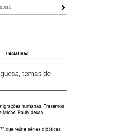
a
Iniciativas
uguesa, temas de
s migrações humanas. Trazemos
e Michel Pauly dessa
?", que reúne séries didáticas