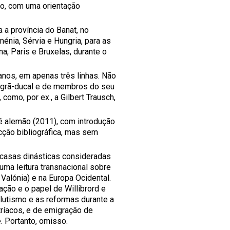
ão, com uma orientação
a província do Banat, no
ménia, Sérvia e Hungria, para as
a, Paris e Bruxelas, durante o
ianos, em apenas três linhas. Não
ia grã-ducal e de membros do seu
como, por ex., a Gilbert Trausch,
l é alemão (2011), com introdução
cção bibliográfica, mas sem
 casas dinásticas consideradas
uma leitura transnacional sobre
Valónia) e na Europa Ocidental.
ação e o papel de Willibrord e
lutismo e as reformas durante a
ríacos, e de emigração de
. Portanto, omisso.