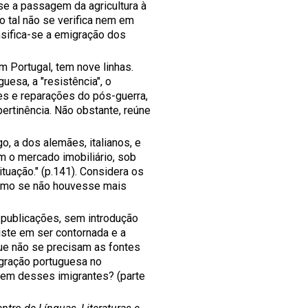
 se a passagem da agricultura à
o tal não se verifica nem em
nsifica-se a emigração dos
m Portugal, tem nove linhas.
esa, a "resistência", o
s e reparações do pós-guerra,
 pertinência. Não obstante, reúne
, a dos alemães, italianos, e
m o mercado imobiliário, sob
tuação." (p.141). Considera os
 como se não houvesse mais
e publicações, sem introdução
ste em ser contornada e a
e não se precisam as fontes
gração portuguesa no
gem desses imigrantes? (parte