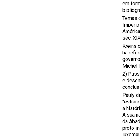
em form
bibliogr
Temas c
Império 
Américas
séc. XI
Kreins 
há refe
governo,
Michel 
2) Passe
e desen
conclus
Pauly d
"estran
a histór
A sua n
da Abad
proto-i
luxembu