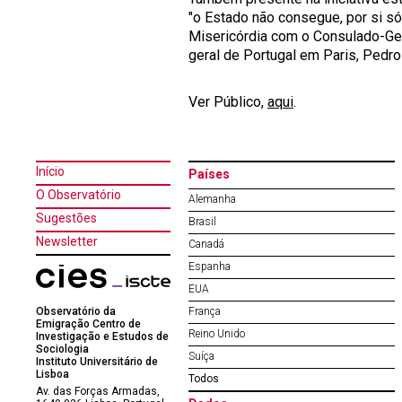
"o Estado não consegue, por si só
Misericórdia com o Consulado-Ger
geral de Portugal em Paris, Pedr
Ver Público,
aqui
.
Início
Países
O Observatório
Alemanha
Sugestões
Brasil
Newsletter
Canadá
Espanha
EUA
Observatório da
França
Emigração Centro de
Reino Unido
Investigação e Estudos de
Sociologia
Suíça
Instituto Universitário de
Lisboa
Todos
Av. das Forças Armadas,