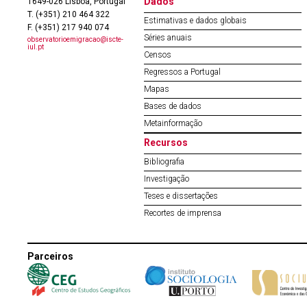
Dados
1649-026 Lisboa, Portugal
T. (+351) 210 464 322
Estimativas e dados globais
F. (+351) 217 940 074
Séries anuais
observatorioemigracao@iscte-
iul.pt
Censos
Regressos a Portugal
Mapas
Bases de dados
Metainformação
Recursos
Bibliografia
Investigação
Teses e dissertações
Recortes de imprensa
Parceiros